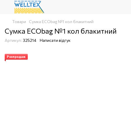
Товари
Сумка ECObag №1 кол блакитний
Сумка ECObag №1 кол блакитний
Артикул:
325214
Написати відгук
Розпродаж