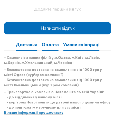
Додайте перший відгук
Написати відгук
Доставка
Оплата
Умови співпраці
- Самовивіз з наших філій у м.Одеса, м.Київ, м.Львів,
м.Харків, м.Хмельницький, м.Чернівці
- Безкоштовна доставка на замовлення від 1000 грн у
місті Одеса (кур'єром компаниї)
- Безкоштовна доставка на замовлення від 1000 грн у
місті Хмельницький (кур'єром компаниї)
- Транспортною компанією Нова пошта по всій Україні:
- до відділення у вашому місті
- кур'єром Нової пошти до дверей вашого дому чи офісу
- до поштомату у зручному для вас місці
Більше інформації про доставку