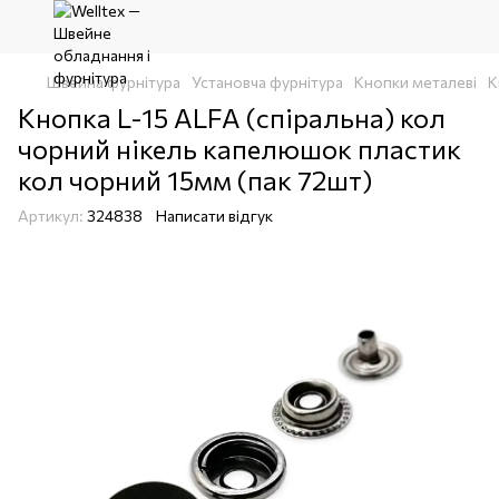
Швейна фурнітура
Установча фурнітура
Кнопки металеві
К
Кнопка L-15 ALFA (спіральна) кол
чорний нікель капелюшок пластик
кол чорний 15мм (пак 72шт)
Артикул:
324838
Написати відгук