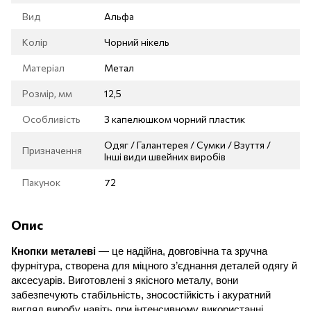
Вид
Альфа
Колір
Чорний нікель
Матеріал
Метал
Розмір, мм
12,5
Особливість
З капелюшком чорний пластик
Одяг / Галантерея / Сумки / Взуття /
Призначення
Інші види швейних виробів
Пакунок
72
Опис
Кнопки металеві
— це надійна, довговічна та зручна
фурнітура, створена для міцного з’єднання деталей одягу й
аксесуарів. Виготовлені з якісного металу, вони
забезпечують стабільність, зносостійкість і акуратний
вигляд виробу навіть при інтенсивному використанні.