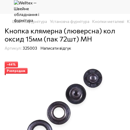
Швейна фурнітура
Установча фурнітура
Кнопки металеві
К
Кнопка клямерна (люверсна) кол
оксид 15мм (пак 72шт) МН
Артикул:
325003
Написати відгук
−44%
Розпродаж