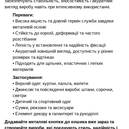
забезпечують стабільність, зносостійкість і акуратний
вигляд виробу навіть при інтенсивному використанні.
Переваги:
• Висока міцність та довгий термін служби завдяки
металевій основі
• Стійкість до корозії, деформації та частого
розстібання
• Легкість у встановленні та надійність фіксації
• Акуратний зовнішній вигляд, доступність у різних
розмірах та відтінках
• Підходять для щільних, еластичних і легких
матеріалів
Застосування:
• Верхній одяг: куртки, пальта, жилети
• Джинсові та повсякденні вироби: штани, сорочки,
светри
• Дитячий та спортивний одяг
• Сумки, рюкзаки та аксесуари
• Елемент декору в галантереї та рукоділлі
Додавайте металеві кнопки до кошика вже зараз та
створюйте вироби, які поєднують стиль, надійність і