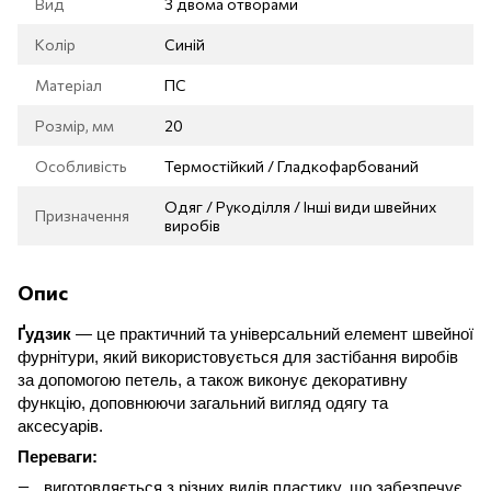
Вид
З двома отворами
Колір
Синій
Матеріал
ПС
Розмір, мм
20
Особливість
Термостійкий / Гладкофарбований
Одяг / Рукоділля / Інші види швейних
Призначення
виробів
Опис
Ґудзик
— це практичний та універсальний елемент швейної
фурнітури, який використовується для застібання виробів
за допомогою петель, а також виконує декоративну
функцію, доповнюючи загальний вигляд одягу та
аксесуарів.
Переваги:
виготовляється з різних видів пластику, що забезпечує