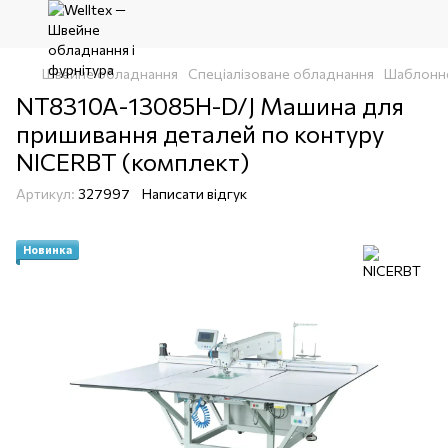
Швейне обладнання
Спеціалізоване обладнання
Шаблонне
NT8310A-13085H-D/J Машина для
пришивання деталей по контуру
NICERBT (комплект)
Артикул:
327997
Написати відгук
Новинка