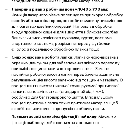
середніми та важкими за щільністю матеріалами.
Лазерний різак з робочим полем 10
40 х
770 мм:
Функція лазерного різака полегшує та прискорює обробку
виробу або заготівлі крою, що робить машину незамінною
для багатьох швейних операцій. Наприклад обробка
входу прорізної кишені для відкриття з блискавкою/без
блискавки високоякісного пуховика, куртки, костюма,
спортивного костюма, розрізання переду футболки
«Поло» з подальшою обробкою планки тощо.
Синхронізована робота лапки:
Лапка синхронізована з
окремим двигуном для забезпечення якісного переходу
при зміні товщини пакета що прошивається. Замість
постійної робочої висоти лапки передбачено адаптивне
регулювання цієї висоти залежно від товщини матеріалу. В
процесі шиття висота нижньої точки рухомої притискної
лапки плавно змінюється (стандартний хід 4 мм),
особливо для багатошарового шиття. В подальшому
процесі притискна лапка точно притискає матеріал, щоб
запобігти виникненню пропусків та обриву нитки.
Пневматичний механізм фіксації шаблону:
Механізм
фіксації шаблону здійснюється за допомогою