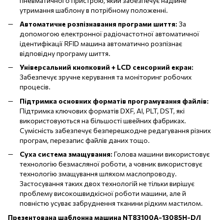
пневматичного пристрою, який забезпечує надійне
утримання шаблону в потрібному положенні.
Автоматичне розпізнавання програми шиття:
За
допомогою електронної радіочастотної автоматичної
ідентифікації RFID машина автоматично розпізнає
відповідну програму шиття.
Універсальний кнопковий + LCD сенсорний екран:
Забезпечує зручне керування та моніторинг робочих
процесів.
Підтримка основних форматів програмування файлів:
Підтримка ключових форматів DXF, AI, PLT, DST, які
використовуються на більшості швейних фабриках.
Сумісність забезпечує безперешкодне редагування різних
програм, перезапис файлів даних тощо.
Суха система змащування:
Голова машини використовує
технологію безмасляної роботи, а човник використовує
технологію змащування шляхом маслопроводу.
Застосування таких двох технологій не тільки вирішує
проблему високошвидкісної роботи машини, але й
повністю усуває забруднення тканини рідким мастилом.
Презентована шаблонна машина
NT83100A-13085H-D/J