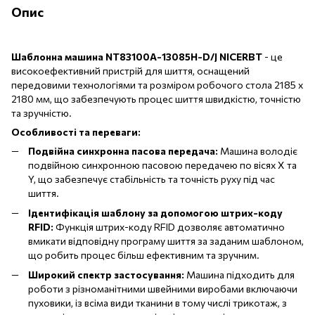
Опис
Шаблонна машина NT83100A-13085H-D/J NICERBT
- це
високоефективний пристрій для шиття, оснащений
передовими технологіями та розміром робочого стола 2185
х
2180 мм, що забезпечують процес шиття швидкістю, точністю
та зручністю.
Особливості та переваги:
Подвійна синхронна пасова передача:
Машина володіє
подвійною синхронною пасовою передачею по вісях X та
Y, що забезпечує стабільність та точність руху під час
шиття.
Ідентифікація шаблону за допомогою штрих-коду
RFID:
Функція штрих-коду RFID дозволяє автоматично
вмикати відповідну програму шиття за заданим шаблоном,
що робить процес більш ефективним та зручним.
Широкий спектр застосування:
Машина підходить для
роботи з різноманітними швейними виробами включаючи
пуховики, із всіма види тканини в тому числі трикотаж, з