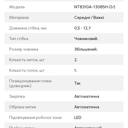
Модель
NT8310A-13085H-D/J
Матеріали
Середні / Важкі
Довжина стібка, мм
0,5 - 12,7
Тип стібка
Човниковий.
Розмір човника
Збільшений.
Кількість ниток, шт
2.
Кількість голок, шт
1.
Позиціонування голки
Так
(доводчик)
Закріпка
Автоматична
Обрізка нитки
Автоматична
Підсвічування робочої зони
LED
Підйом лапки
Автоматичний