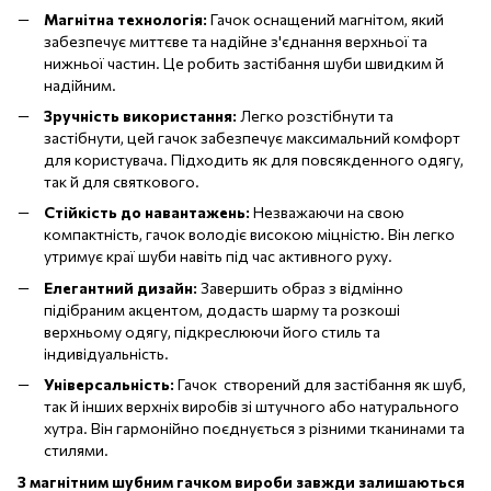
Магнітна технологія:
Гачок оснащений магнітом, який
забезпечує миттєве та надійне з'єднання верхньої та
нижньої частин. Це робить застібання шуби швидким й
надійним.
Зручність використання:
Легко розстібнути та
застібнути, цей гачок забезпечує максимальний комфорт
для користувача. Підходить як для повсякденного одягу,
так й для святкового.
Стійкість до навантажень:
Незважаючи на свою
компактність, гачок володіє високою міцністю. Він легко
утримує краї шуби навіть під час активного руху.
Елегантний дизайн:
Завершить образ з відмінно
підібраним акцентом, додасть шарму та розкоші
верхньому одягу, підкреслюючи його стиль та
індивідуальність.
Універсальність:
Гачок створений для застібання як шуб,
так й інших верхніх виробів зі штучного або натурального
хутра. Він гармонійно поєднується з різними тканинами та
стилями.
З магнітним шубним гачком
вироби завжди залиша
ються