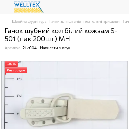
Швейна фурнітура
Гачки для штанів і плательні пришивні
Га
Гачок шубний кол білий кожзам S-
501 (пак 200шт) MH
Артикул:
217004
Написати відгук
−36%
Розпродаж