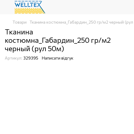
Товари
Тканина костюмна_Габардин_250 гр/м2 черный (рул
Тканина
костюмна_Габардин_250 гр/м2
черный (рул 50м)
Артикул:
329395
Написати відгук