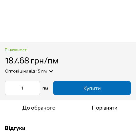
В наявності
187.68 грн/пм
Оптові ціни
від 15 пм
Купити
пм
До обраного
Порівняти
Відгуки