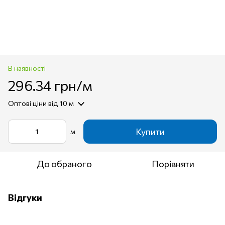
В наявності
296.34 грн/м
Оптові ціни
від 10 м
Купити
м
До обраного
Порівняти
Відгуки