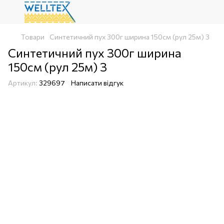
Товари
Синтетичний пух 300г ширина 150см (рул 25м) З
Синтетичний пух 300г ширина
150см (рул 25м) З
Артикул:
329697
Написати відгук