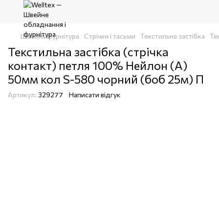
Швейна фурнітура
Стрічки і тасьми
Текстильна застібка
Те
Текстильна застібка (стрічка
контакт) петля 100% Нейлон (A)
50мм кол S-580 чорний (боб 25м) П
Артикул:
329277
Написати відгук