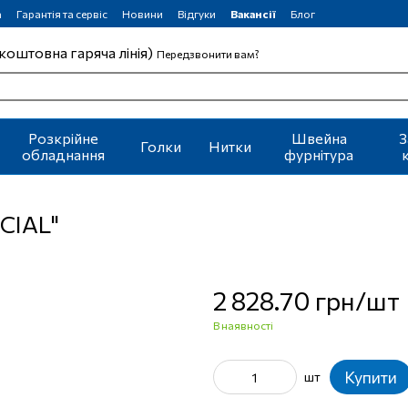
а
Гарантія та сервіс
Новини
Відгуки
Вакансії
Блог
коштовна гаряча лінія)
Передзвонити вам?
Розкрійне
Швейна
З
Голки
Нитки
обладнання
фурнітура
CIAL"
2 828.70 грн/шт
В наявності
Купити
шт