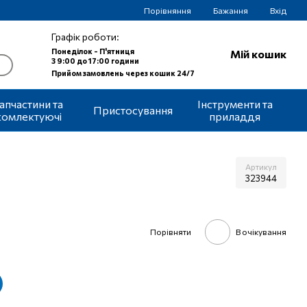
Порівняння
Бажання
Вхід
Графік роботи:
Понеділок - П'ятниця
Мій кошик
З 9:00 до 17:00 години
Прийом замовлень через кошик 24/7
апчастини та
Інструменти та
Пристосування
комлектуючі
приладдя
Артикул
323944
Порівняти
В очікування