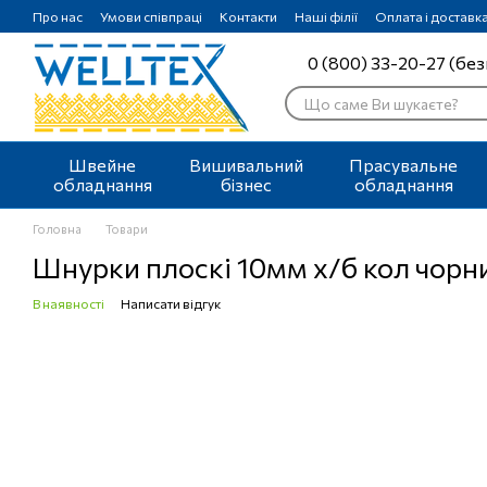
Перейти до основного контенту
Про нас
Умови співпраці
Контакти
Наші філії
Оплата і доставк
0 (800) 33-20-27 (без
Швейне
Вишивальний
Прасувальне
обладнання
бізнес
обладнання
Головна
Товари
Шнурки плоскі 10мм х/б кол чорни
В наявності
Написати відгук