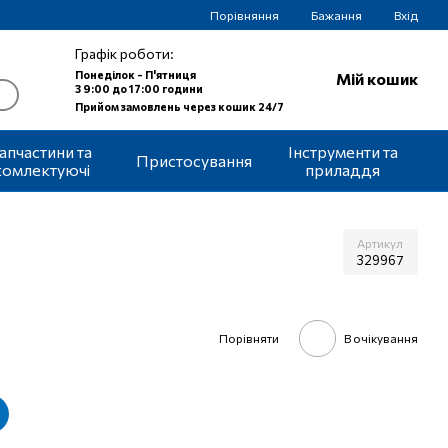
Порівняння
Бажання
Вхід
Графік роботи:
Понеділок - П'ятниця
Мій кошик
З 9:00 до 17:00 години
Прийом замовлень через кошик 24/7
апчастини та
Інструменти та
Пристосування
комлектуючі
приладдя
Артикул
329967
Порівняти
В очікування