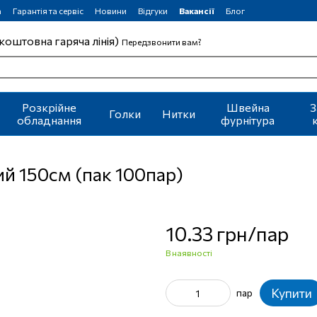
а
Гарантія та сервіс
Новини
Відгуки
Вакансії
Блог
коштовна гаряча лінія)
Передзвонити вам?
Розкрійне
Швейна
З
Голки
Нитки
обладнання
фурнітура
й 150см (пак 100пар)
10.33 грн/пар
В наявності
Купити
пар