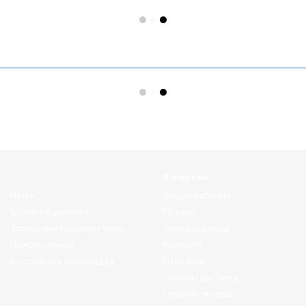
Клієнтам
Нитки
Вхід до кабінету
Швейна фурнітура
Про нас
Запчастини та комлектуючі
Умови співпраці
Пристосування
Контакти
Інструменти та приладдя
Наші філії
Оплата і доставка
Гарантія та сервіс