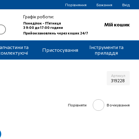
Порівняння
Бажання
Вхід
Графік роботи:
Понеділок - П'ятниця
Мій кошик
З 9:00 до 17:00 години
Прийом замовлень через кошик 24/7
апчастини та
Інструменти та
Пристосування
комлектуючі
приладдя
Артикул
319228
Порівняти
В очікування