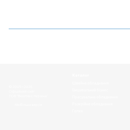
Каталог
Швейне обладнання
© 2005—2026
Вишивальний бізнес
Офіційний сайт
ТОВ “Веллтекс-Україна”
Прасувальне обладнання
Розкрійне обладнання
Мобільна версія
Голки