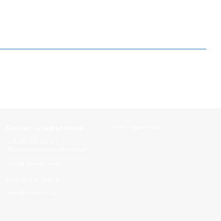
Контактна інформація
Ми в соцмережах
0 (800) 33-20-27
(безкоштовна гаряча лінія)
Передзвонити вам?
Welltex_Ukraine_bot
sales@welltex.ua