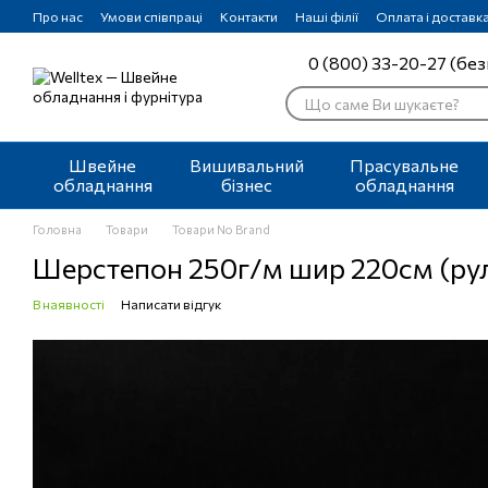
Перейти до основного контенту
Про нас
Умови співпраці
Контакти
Наші філії
Оплата і доставк
0 (800) 33-20-27 (без
Швейне
Вишивальний
Прасувальне
обладнання
бізнес
обладнання
Головна
Товари
Товари No Вrand
Шерстепон 250г/м шир 220см (ру
В наявності
Написати відгук