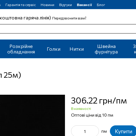
а
Гарантія та сервіс
Новини
Відгуки
Вакансії
Блог
коштовна гаряча лінія)
Передзвонити вам?
Розкрійне
Швейна
З
Голки
Нитки
обладнання
фурнітура
л 25м)
306.22 грн/пм
В наявності
Оптові ціни від 10 пм
Купити
пм