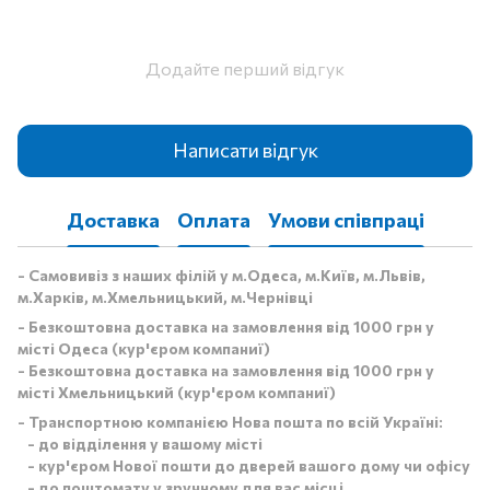
Додайте перший відгук
Написати відгук
Доставка
Оплата
Умови співпраці
- Самовивіз з наших філій у м.Одеса, м.Київ, м.Львів,
м.Харків, м.Хмельницький, м.Чернівці
- Безкоштовна доставка на замовлення від 1000 грн у
місті Одеса (кур'єром компаниї)
- Безкоштовна доставка на замовлення від 1000 грн у
місті Хмельницький (кур'єром компаниї)
- Транспортною компанією Нова пошта по всій Україні:
- до відділення у вашому місті
- кур'єром Нової пошти до дверей вашого дому чи офісу
- до поштомату у зручному для вас місці