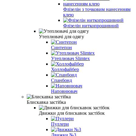
Флізелін з точковим нанесенням
клею
Флізелін ниткопрошивний
Утеплювачі для одягу
Синтепон
Утеплювач Slimtex
Холлофайбер
Спанбонд
Наповнювач
Блискавка застібка
Движки для блискавок застібок
Пуллери
Движки №3