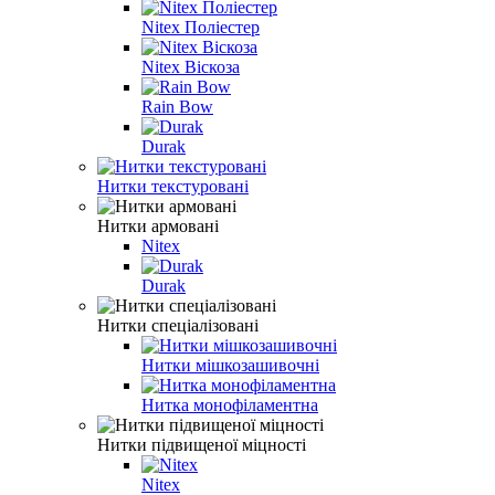
Nitex Поліестер
Nitex Віскоза
Rain Bow
Durak
Нитки текстуровані
Нитки армовані
Nitex
Durak
Нитки спеціалізовані
Нитки мішкозашивочні
Нитка монофіламентна
Нитки підвищеної міцності
Nitex