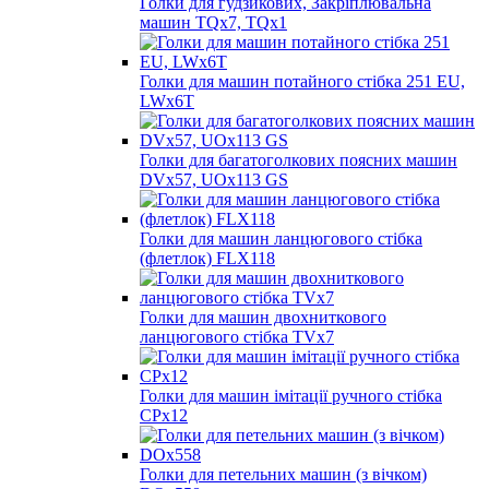
Голки для гудзикових, Закріплювальна
машин TQх7, TQх1
Голки для машин потайного стібка 251 EU,
LWx6T
Голки для багатоголкових поясних машин
DVx57, UOx113 GS
Голки для машин ланцюгового стібка
(флетлок) FLX118
Голки для машин двохниткового
ланцюгового стібка TVх7
Голки для машин імітації ручного стібка
CPх12
Голки для петельних машин (з вічком)