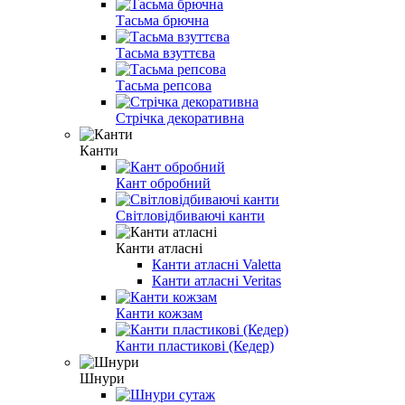
Тасьма брючна
Тасьма взуттєва
Тасьма репсова
Стрічка декоративна
Канти
Кант обробний
Світловідбиваючі канти
Канти атласні
Канти атласні Valetta
Канти атласні Veritas
Канти кожзам
Канти пластикові (Кедер)
Шнури