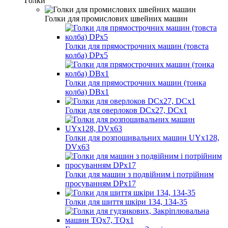
Голки
Голки для промислових швейних машин
Голки для прямострочних машин (товста
колба) DPx5
Голки для прямострочних машин (тонка
колба) DBx1
Голки для оверлоков DCх27, DCх1
Голки для розпошивальних машин UYx128,
DVх63
Голки для машин з подвійним і потрійним
просуванням DPx17
Голки для шиття шкіри 134, 134-35