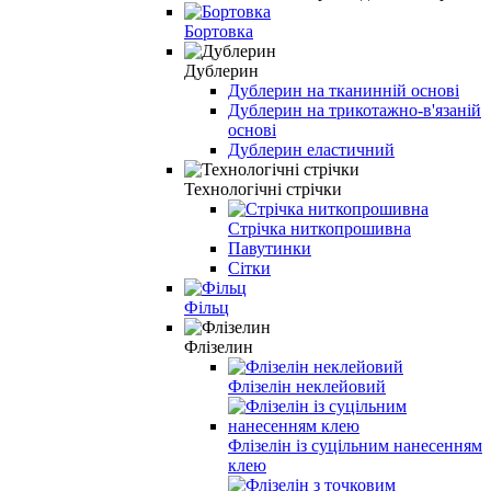
Бортовка
Дублерин
Дублерин на тканинній основі
Дублерин на трикотажно-в'язаній
основі
Дублерин еластичний
Технологічні стрічки
Стрічка ниткопрошивна
Павутинки
Сітки
Фільц
Флізелин
Флізелін неклейовий
Флізелін із суцільним нанесенням
клею