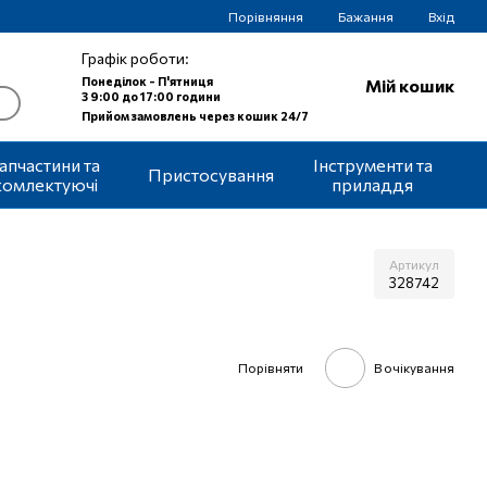
Порівняння
Бажання
Вхід
Графік роботи:
Понеділок - П'ятниця
Мій кошик
З 9:00 до 17:00 години
Прийом замовлень через кошик 24/7
апчастини та
Інструменти та
Пристосування
комлектуючі
приладдя
Артикул
328742
Порівняти
В очікування