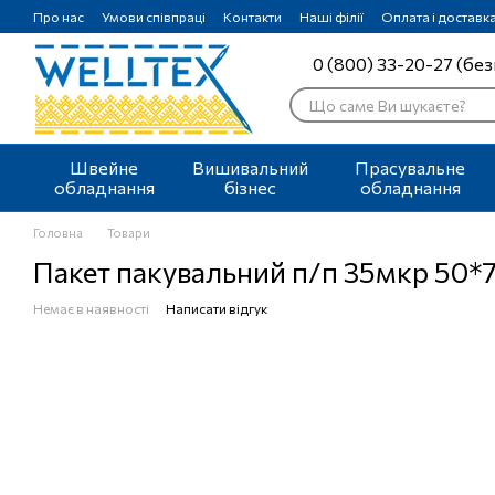
Перейти до основного контенту
Про нас
Умови співпраці
Контакти
Наші філії
Оплата і доставк
0 (800) 33-20-27 (без
Швейне
Вишивальний
Прасувальне
обладнання
бізнес
обладнання
Головна
Товари
Пакет пакувальний п/п 35мкр 50*7
Немає в наявності
Написати відгук