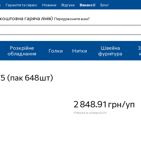
а
Гарантія та сервіс
Новини
Відгуки
Вакансії
Блог
коштовна гаряча лінія)
Передзвонити вам?
Розкрійне
Швейна
З
Голки
Нитки
обладнання
фурнітура
5 (пак 648шт)
2 848.91 грн/уп
Немає в наявності