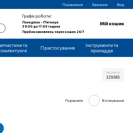
Порівняння
Бажання
Вхід
Графік роботи:
Понеділок - П'ятниця
Мій кошик
З 9:00 до 17:00 години
Прийом замовлень через кошик 24/7
апчастини та
Інструменти та
Пристосування
комлектуючі
приладдя
Артикул
329385
Порівняти
В очікування