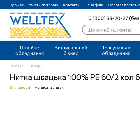
Перейти до основного контенту
Про нас
Умови співпраці
Контакти
Наші філії
Оплата і доставк
0 (800) 33-20-27 (без
Швейне
Вишивальний
Прасувальне
обладнання
бізнес
обладнання
Головна
Товари
Нитка швацька 100% PE 60/2 кол б
В наявності
Написати відгук