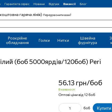
а
Гарантія та сервіс
Новини
Відгуки
Вакансії
Блог
коштовна гаряча лінія)
Передзвонити вам?
Розкрійне
Швейна
З
Голки
Нитки
обладнання
фурнітура
ілий (боб 5000ярдів/120боб) Peri
56.13 грн/боб
В наявності
Оптові ціни від 12 боб
Купити
боб