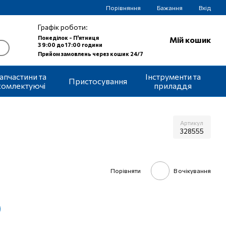
Порівняння
Бажання
Вхід
Графік роботи:
Понеділок - П'ятниця
Мій кошик
З 9:00 до 17:00 години
Прийом замовлень через кошик 24/7
апчастини та
Інструменти та
Пристосування
комлектуючі
приладдя
Артикул
328555
Порівняти
В очікування