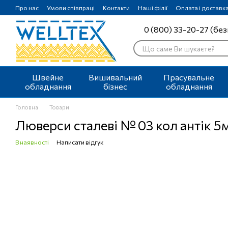
Перейти до основного контенту
Про нас
Умови співпраці
Контакти
Наші філії
Оплата і доставк
0 (800) 33-20-27 (без
Швейне
Вишивальний
Прасувальне
обладнання
бізнес
обладнання
Головна
Товари
Люверси сталеві № 03 кол антік 5
В наявності
Написати відгук