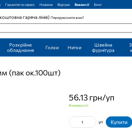
а
Гарантія та сервіс
Новини
Відгуки
Вакансії
Блог
коштовна гаряча лінія)
Передзвонити вам?
Розкрійне
Швейна
З
Голки
Нитки
обладнання
фурнітура
мм (пак ок.100шт)
56.13 грн/уп
В наявності
Купити
уп