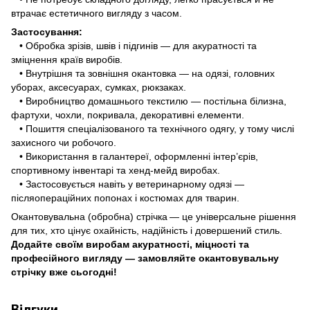
втрачає естетичного вигляду з часом.
Застосування:
• Обробка зрізів, швів і підгинів — для акуратності та
зміцнення країв виробів.
• Внутрішня та зовнішня окантовка — на одязі, головних
уборах, аксесуарах, сумках, рюкзаках.
• Виробництво домашнього текстилю — постільна білизна,
фартухи, чохли, покривала, декоративні елементи.
• Пошиття спеціалізованого та технічного одягу, у тому числі
захисного чи робочого.
• Використання в галантереї, оформленні інтер’єрів,
спортивному інвентарі та хенд-мейд виробах.
• Застосовується навіть у ветеринарному одязі —
післяопераційних попонах і костюмах для тварин.
Окантовувальна (обробна) стрічка
— це універсальне рішення
для тих, хто цінує охайність, надійність і довершений стиль.
Додайте своїм виробам акуратності, міцності та
професійного вигляду — замовляйте окантовувальну
стрічку вже сьогодні!
Відгуки