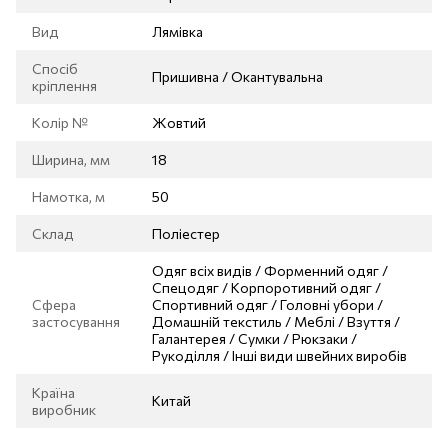
Вид
Лямівка
Спосіб
Пришивна / Окантувальна
кріплення
Колір №
Жовтий
Ширина, мм
18
Намотка, м
50
Склад
Поліестер
Одяг всіх видів / Форменний одяг /
Спецодяг / Корпоротивний одяг /
Сфера
Спортивний одяг / Головні убори /
застосування
Домашній текстиль / Меблі / Взуття /
Галантерея / Сумки / Рюкзаки /
Рукоділля / Інші види швейних виробів
Країна
Китай
виробник