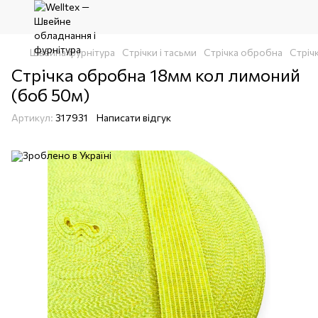
Швейна фурнітура
Стрічки і тасьми
Стрічка обробна
Стріч
Стрічка обробна 18мм кол лимоний
(боб 50м)
Артикул:
317931
Написати відгук