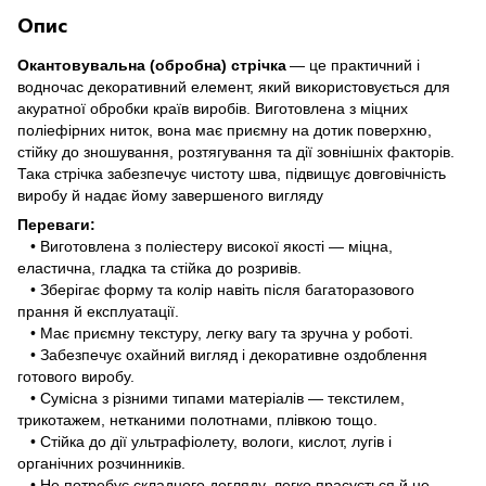
Опис
Окантовувальна (обробна) стрічка
— це практичний і
водночас декоративний елемент, який використовується для
акуратної обробки країв виробів. Виготовлена з міцних
поліефірних ниток, вона має приємну на дотик поверхню,
стійку до зношування, розтягування та дії зовнішніх факторів.
Така стрічка забезпечує чистоту шва, підвищує довговічність
виробу й надає йому завершеного вигляду
Переваги:
• Виготовлена з поліестеру високої якості — міцна,
еластична, гладка та стійка до розривів.
• Зберігає форму та колір навіть після багаторазового
прання й експлуатації.
• Має приємну текстуру, легку вагу та зручна у роботі.
• Забезпечує охайний вигляд і декоративне оздоблення
готового виробу.
• Сумісна з різними типами матеріалів — текстилем,
трикотажем, нетканими полотнами, плівкою тощо.
• Стійка до дії ультрафіолету, вологи, кислот, лугів і
органічних розчинників.
• Не потребує складного догляду, легко прасується й не