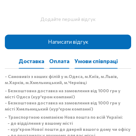
Додайте перший відгук
Написати відгук
Доставка
Оплата
Умови співпраці
- Самовивіз з наших філій у м.Одеса, м.Київ, м.Львів,
м.Харків, м.Хмельницький, м.Чернівці
- Безкоштовна доставка на замовлення від 1000 грн у
місті Одеса (кур'єром компаниї)
- Безкоштовна доставка на замовлення від 1000 грн у
місті Хмельницький (кур'єром компаниї)
- Транспортною компанією Нова пошта по всій Україні:
- до відділення у вашому місті
- кур'єром Нової пошти до дверей вашого дому чи офісу
- до поштомату у зручному для вас місці