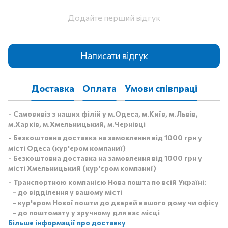
Додайте перший відгук
Написати відгук
Доставка
Оплата
Умови співпраці
- Самовивіз з наших філій у м.Одеса, м.Київ, м.Львів,
м.Харків, м.Хмельницький, м.Чернівці
- Безкоштовна доставка на замовлення від 1000 грн у
місті Одеса (кур'єром компаниї)
- Безкоштовна доставка на замовлення від 1000 грн у
місті Хмельницький (кур'єром компаниї)
- Транспортною компанією Нова пошта по всій Україні:
- до відділення у вашому місті
- кур'єром Нової пошти до дверей вашого дому чи офісу
- до поштомату у зручному для вас місці
Більше інформації про доставку