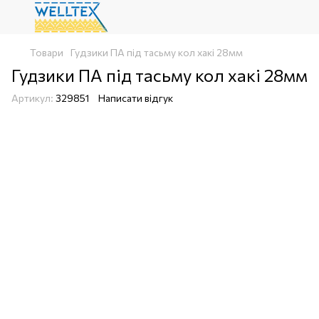
Товари
Гудзики ПА під тасьму кол хакі 28мм
Гудзики ПА під тасьму кол хакі 28мм
Артикул:
329851
Написати відгук