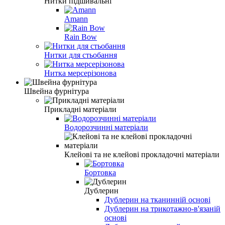
Нитки підшивальні
Amann
Rain Bow
Нитки для стьобання
Нитка мерсерізонова
Швейна фурнітура
Прикладні матеріали
Водорозчинні матеріали
Клейові та не клейові прокладочні матеріали
Бортовка
Дублерин
Дублерин на тканинній основі
Дублерин на трикотажно-в'язаній
основі