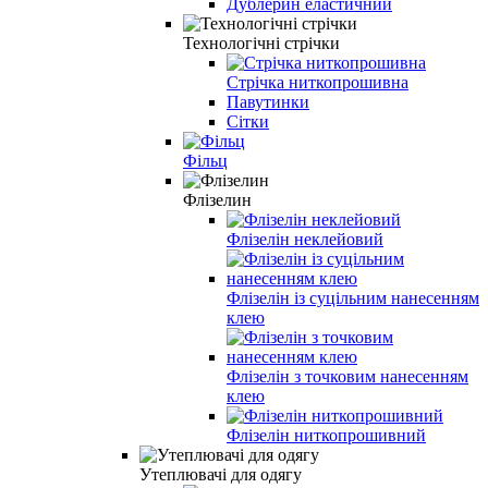
Дублерин еластичний
Технологічні стрічки
Стрічка ниткопрошивна
Павутинки
Сітки
Фільц
Флізелин
Флізелін неклейовий
Флізелін із суцільним нанесенням
клею
Флізелін з точковим нанесенням
клею
Флізелін ниткопрошивний
Утеплювачі для одягу