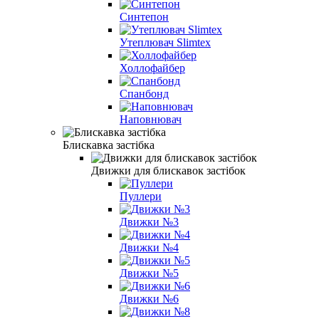
Синтепон
Утеплювач Slimtex
Холлофайбер
Спанбонд
Наповнювач
Блискавка застібка
Движки для блискавок застібок
Пуллери
Движки №3
Движки №4
Движки №5
Движки №6