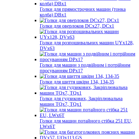
Голки для прямострочних машин (тонка
колба) DBx1
Голки для оверлоков DCх27, DCх1
Голки для розпошивальних машин UYx128,
DVх63
Голки для машин з подвійним і потрійним
просуванням DPx17
Голки для шиття шкіри 134, 134-35
Голки для гудзикових, Закріплювальна
машин TQх7, TQх1
Голки для машин потайного стібка 251 EU,
LWx6T