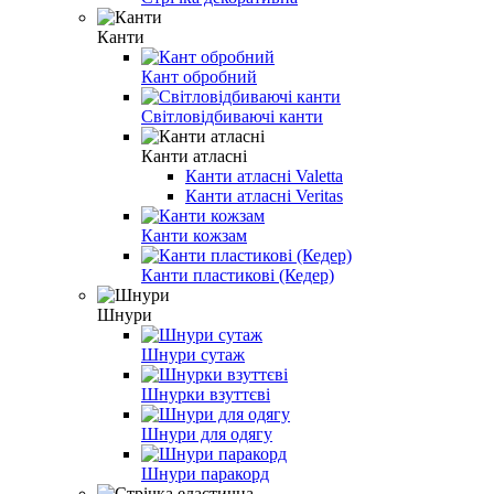
Канти
Кант обробний
Світловідбиваючі канти
Канти атласні
Канти атласні Valetta
Канти атласні Veritas
Канти кожзам
Канти пластикові (Кедер)
Шнури
Шнури сутаж
Шнурки взуттєві
Шнури для одягу
Шнури паракорд