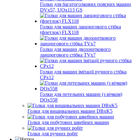
Голки для багатоголкових поясних машин
DVx57, UOx113 GS
Голки для машин ланцюгового стібка
(флетлок) FLX118
Голки для машин двохниткового
ланцюгового стібка TVх7
Голки для машин імітації ручного стібка
CPх12
Голки для петельних машин (з вічком)
DOх558
Голки для вишивальних машин DBxK5
Голки для побутових швейних машин
Голки для ручних робіт