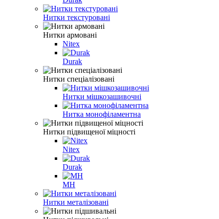
Нитки текстуровані
Нитки армовані
Nitex
Durak
Нитки спеціалізовані
Нитки мішкозашивочні
Нитка монофіламентна
Нитки підвищеної міцності
Nitex
Durak
MH
Нитки металізовані