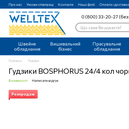
Перейти до основного контенту
Про нас
Умови співпраці
Контакти
Наші філії
Оплата і доставк
0 (800) 33-20-27 (без
Швейне
Вишивальний
Прасувальне
обладнання
бізнес
обладнання
Головна
Товари
Гудзики BOSPHORUS 24/4 кол чор
В наявності
Написати відгук
Розпродаж