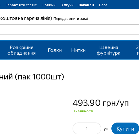
а
Гарантія та сервіс
Новини
Відгуки
Вакансії
Блог
коштовна гаряча лінія)
Передзвонити вам?
Розкрійне
Швейна
З
Голки
Нитки
обладнання
фурнітура
ний (пак 1000шт)
493.90 грн/уп
В наявності
Купити
уп