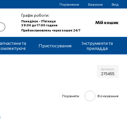
Порівняння
Бажання
Вхід
Графік роботи:
Понеділок - П'ятниця
Мій кошик
З 9:00 до 17:00 години
Прийом замовлень через кошик 24/7
апчастини та
Інструменти та
Пристосування
комлектуючі
приладдя
Артикул
275455
Порівняти
В очікування