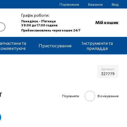
Порівняння
Бажання
Вхід
Графік роботи:
Понеділок - П'ятниця
Мій кошик
З 9:00 до 17:00 години
Прийом замовлень через кошик 24/7
апчастини та
Інструменти та
Пристосування
комлектуючі
приладдя
Артикул
327779
т
Порівняти
В очікування