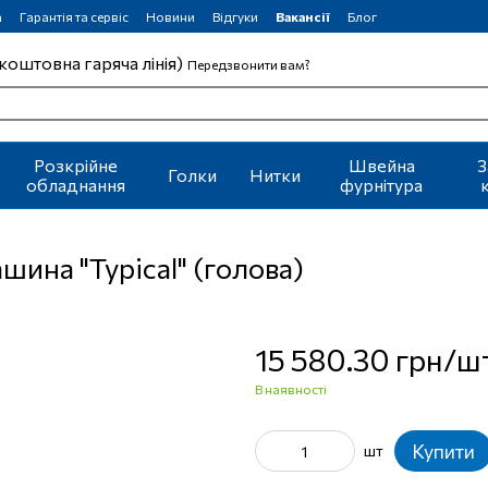
а
Гарантія та сервіс
Новини
Відгуки
Вакансії
Блог
коштовна гаряча лінія)
Передзвонити вам?
Розкрійне
Швейна
З
Голки
Нитки
обладнання
фурнітура
на "Typical" (голова)
15 580.30 грн/ш
В наявності
Купити
шт