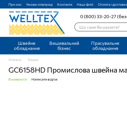
Перейти до основного контенту
Про нас
Умови співпраці
Контакти
Наші філії
Оплата і доставк
0 (800) 33-20-27 (без
Швейне
Вишивальний
Прасувальне
обладнання
бізнес
обладнання
Головна
Товари
GC6158HD Промислова швейна маши
В наявності
Написати відгук