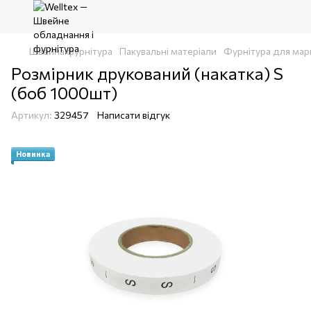
Швейна фурнітура
Пакувальні матеріали
Фурнітура для мар
Розмірник друкований (накатка) S
(боб 1000шт)
Артикул:
329457
Написати відгук
Новинка