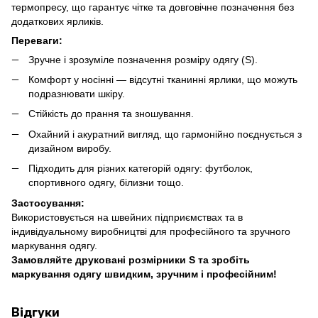
термопресу, що гарантує чітке та довговічне позначення без
додаткових ярликів.
Переваги:
Зручне і зрозуміле позначення розміру одягу (
S
).
Комфорт у носінні — відсутні тканинні ярлики, що можуть
подразнювати шкіру.
Стійкість до прання та зношування.
Охайний і акуратний вигляд, що гармонійно поєднується з
дизайном виробу.
Підходить для різних категорій одягу: футболок,
спортивного одягу, білизни тощо.
Застосування:
Використовується на швейних підприємствах та в
індивідуальному виробництві для професійного та зручного
маркування одягу.
Замовляйте друковані розмірники
S
та зробіть
маркування одягу швидким, зручним і професійним!
Відгуки