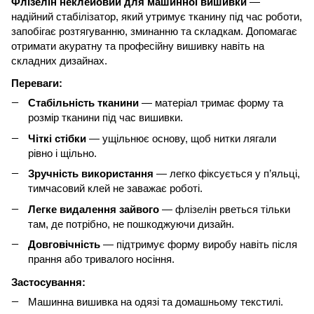
Флізелін неклейовий для машинної вишивки
—
надійний стабілізатор, який утримує тканину під час роботи,
запобігає розтягуванню, зминанню та складкам. Допомагає
отримати акуратну та професійну вишивку навіть на
складних дизайнах.
Переваги
:
Стабільність тканини
— матеріал тримає форму та
розмір тканини під час вишивки.
Чіткі стібки
— ущільнює основу, щоб нитки лягали
рівно і щільно.
Зручність використання
— легко фіксується у п’яльці,
тимчасовий клей не заважає роботі.
Легке видалення зайвого
— флізелін рветься тільки
там, де потрібно, не пошкоджуючи дизайн.
Довговічність
— підтримує форму виробу навіть після
прання або тривалого носіння.
Застосування
:
Машинна вишивка на одязі та домашньому текстилі.