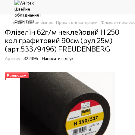
Вишивальний бізнес
Прикладні матеріали
Флізелін неклей
Флізелін 62г/м неклейовий Н 250
кол графитовий 90см (рул 25м)
(арт.53379496) FREUDENBERG
Артикул:
322395
Написати відгук
Розпродаж