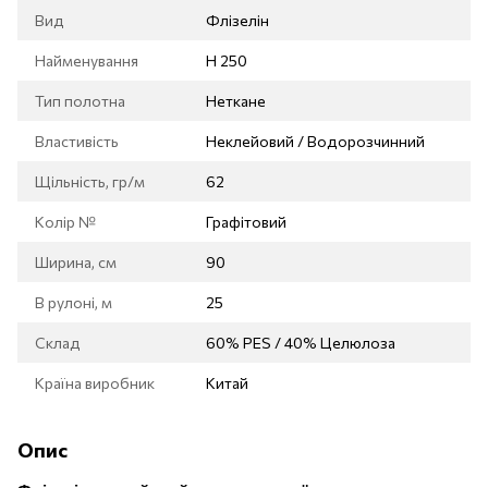
Вид
Флізелін
Найменування
Н 250
Тип полотна
Неткане
Властивість
Неклейовий / Водорозчинний
Щільність, гр/м
62
Колір №
Графітовий
Ширина, см
90
В рулоні, м
25
Склад
60% PES / 40% Целюлоза
Країна виробник
Китай
Опис