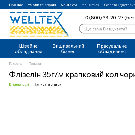
Перейти до основного контенту
Про нас
Умови співпраці
Контакти
Наші філії
Оплата і доставк
0 (800) 33-20-27 (без
Швейне
Вишивальний
Прасувальне
обладнання
бізнес
обладнання
Головна
Товари
Флізелін 35г/м крапковий кол чор
В наявності
Написати відгук