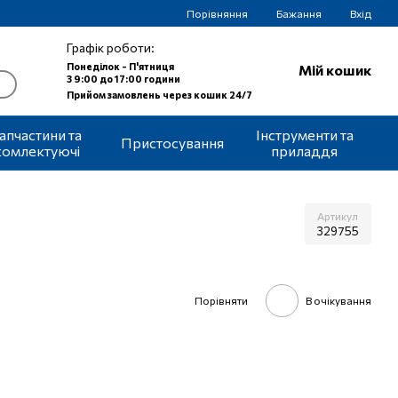
Порівняння
Бажання
Вхід
Графік роботи:
Понеділок - П'ятниця
Мій кошик
З 9:00 до 17:00 години
Прийом замовлень через кошик 24/7
апчастини та
Інструменти та
Пристосування
комлектуючі
приладдя
Артикул
329755
Порівняти
В очікування