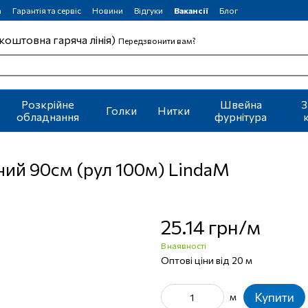
а
Гарантія та сервіс
Новини
Відгуки
Вакансії
Блог
коштовна гаряча лінія)
Передзвонити вам?
Розкрійне
Швейна
З
Голки
Нитки
обладнання
фурнітура
ний 90см (рул 100м) LindaM
25.14 грн/м
В наявності
Оптові ціни від 20 м
Купити
м