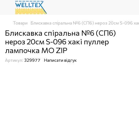
Товари
Блискавка спіральна №6 (СП6) нероз 20см S-096 ха
Блискавка спіральна №6 (СП6)
нероз 20см S-096 хакі пуллер
лампочка МО ZIP
Артикул:
329977
Написати відгук