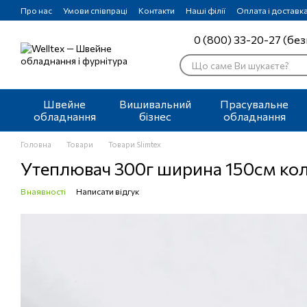
Перейти до основного контенту
Про нас
Умови співпраці
Контакти
Наші філії
Оплата і доставк
0 (800) 33-20-27 (без
Швейне
Вишивальний
Прасувальне
обладнання
бізнес
обладнання
Головна
Товари
Товари Slimtex
Утеплювач 300г ширина 150см кол 
В наявності
Написати відгук