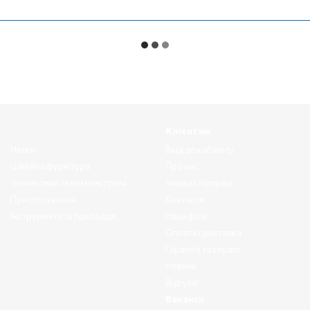
Клієнтам
Нитки
Вхід до кабінету
Швейна фурнітура
Про нас
Запчастини та комлектуючі
Умови співпраці
Пристосування
Контакти
Інструменти та приладдя
Наші філії
Оплата і доставка
Гарантія та сервіс
Новини
Відгуки
Вакансії