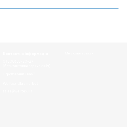
Контактна інформація
Ми в соцмережах
0 (800) 33-20-27
(безкоштовна гаряча лінія)
Передзвонити вам?
Welltex_Ukraine_bot
sales@welltex.ua