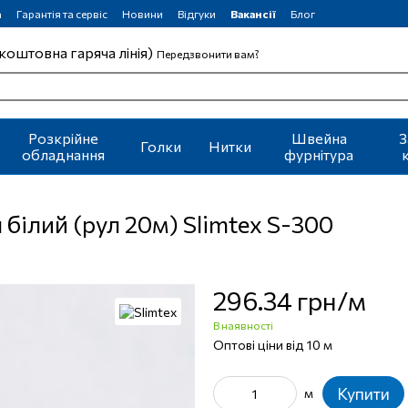
а
Гарантія та сервіс
Новини
Відгуки
Вакансії
Блог
коштовна гаряча лінія)
Передзвонити вам?
Розкрійне
Швейна
З
Голки
Нитки
обладнання
фурнітура
білий (рул 20м) Slimtex S-300
296.34 грн/м
В наявності
Оптові ціни від 10 м
Купити
м