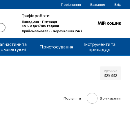
Порівняння
Бажання
Вхід
Графік роботи:
Понеділок - П'ятниця
Мій кошик
З 9:00 до 17:00 години
Прийом замовлень через кошик 24/7
апчастини та
Інструменти та
Пристосування
комлектуючі
приладдя
Артикул
329832
Порівняти
В очікування