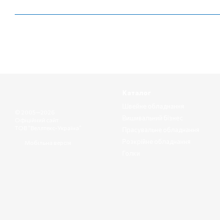
Каталог
Швейне обладнання
© 2005—2026
Вишивальний бізнес
Офіційний сайт
ТОВ “Веллтекс-Україна”
Прасувальне обладнання
Розкрійне обладнання
Мобільна версія
Голки