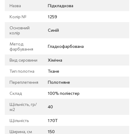
Назва
Підкладкова
Колір №
1259
Основний
Синій
колір
Метод
Гладкофарбована
фарбування
Вид сировини
Хімічна
Тип полотна
Ткане
Переплетення
Полотняне
Склад
100% поліестер
Щільність, гр/
40
м2
Щільність
170Т
Ширина, см
150