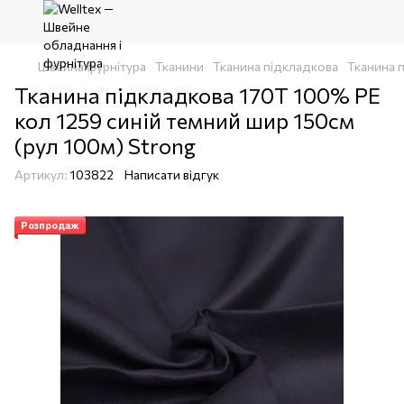
Швейна фурнітура
Тканини
Тканина підкладкова
Тканина 
Тканина підкладкова 170T 100% PE
кол 1259 синій темний шир 150см
(рул 100м) Strong
Артикул:
103822
Написати відгук
Розпродаж