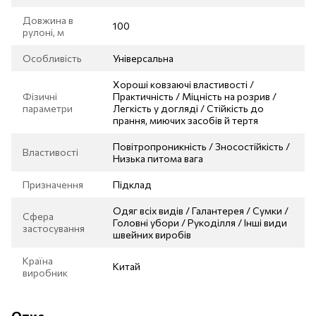
Довжина в
100
рулоні, м
Особливість
Універсальна
Хороші ковзаючі властивості /
Фізичні
Практичність / Міцність на розрив /
параметри
Легкість у догляді / Стійкість до
прання, миючих засобів й тертя
Повітропроникність / Зносостійкість /
Властивості
Низька питома вага
Призначення
Підклад
Одяг всіх видів / Галантерея / Сумки /
Сфера
Головні убори / Рукоділля / Інші види
застосування
швейних виробів
Країна
Китай
виробник
Опис