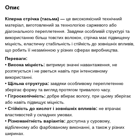
Опис
Кіперна стрічка (тасьма) —
це високоякісний технічний
матеріал, виготовлений за технологією саржевого або
діагонального переплетення. Завдяки особливій структурі та
використанню більш товстих волокон, стрічка має підвищену
міцність, еластичну стабільність і стійкість до зовнішніх впливів,
що робить її незамінною у різних сферах виробництва.
Переваги:
•
Висока міцність:
витримує значні навантаження, не
розтягується і не рветься навіть при інтенсивному
використанні.
•
Щільна структура:
завдяки особливому переплетенню
зберігає форму та вигляд протягом тривалого часу.
•
Гігроскопічність:
добре вбирає вологу, при цьому зберігає
або навіть підвищує міцність.
•
Стійкість до кислот і зовнішніх впливів:
не втрачає
властивостей у складних умовах.
•
Різноманітність варіантів:
доступна у суровому,
відбіленому або фарбованому виконанні, а також у різних
ширинах.