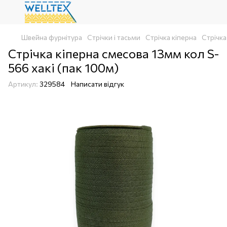
Швейна фурнітура
Стрічки і тасьми
Стрічка кіперна
Стрічка
Стрічка кіперна смесова 13мм кол S-
566 хакі (пак 100м)
Артикул:
329584
Написати відгук