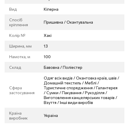
Вид
Кіперна
Спосіб
Пришивна / Окантувальна
кріплення
Колір №
Хакі
Ширина, мм
13
Намотка, м
100
Склад
Бавовна / Поліестер
Одяг всіх видів / Окантовка країв, швів /
Домашній текстиль / Меблі /
Сфера
Туристичне спорядження / Галантерея
застосування
/ Сумки / Пакування / Рукоділля /
Виготовлення канцелярських товарів /
Взуття / Інші види виробів
Країна
Україна
виробник