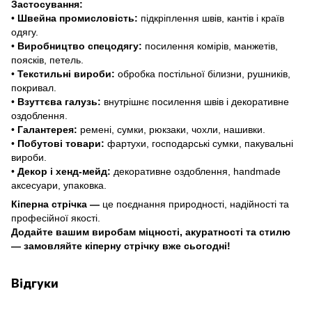
Застосування:
•
Швейна промисловість:
підкріплення швів, кантів і країв
одягу.
•
Виробництво спецодягу:
посилення комірів, манжетів,
поясків, петель.
•
Текстильні вироби:
обробка постільної білизни, рушників,
покривал.
•
Взуттєва галузь:
внутрішнє посилення швів і декоративне
оздоблення.
•
Галантерея:
ремені, сумки, рюкзаки, чохли, нашивки.
•
Побутові товари:
фартухи, господарські сумки, пакувальні
вироби.
•
Декор і хенд-мейд:
декоративне оздоблення,
handmade
аксесуари, упаковка.
Кіперна стрічка —
це поєднання природності, надійності та
професійної якості.
Додайте вашим виробам міцності, акуратності та стилю
— замовляйте кіперну стрічку вже сьогодні!
Відгуки