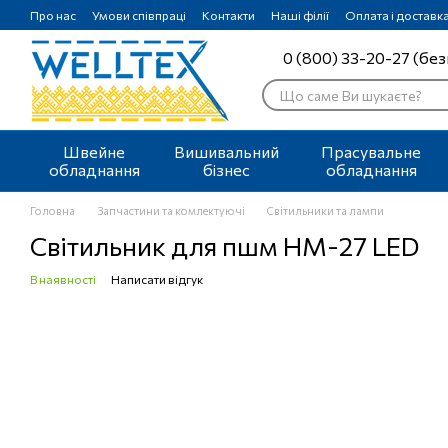
Перейти до основного контенту
Про нас
Умови співпраці
Контакти
Наші філії
Оплата і доставк
0 (800) 33-20-27 (без
Швейне
Вишивальний
Прасувальне
обладнання
бізнес
обладнання
Головна
Запчастини та комлектуючі
Світильники та лампи
Світильник для пшм HM-27 LED
В наявності
Написати відгук