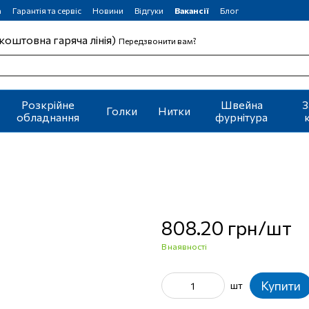
а
Гарантія та сервіс
Новини
Відгуки
Вакансії
Блог
коштовна гаряча лінія)
Передзвонити вам?
Розкрійне
Швейна
З
Голки
Нитки
обладнання
фурнітура
808.20 грн/шт
В наявності
Купити
шт