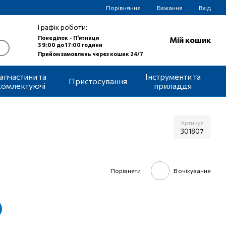
Порівняння
Бажання
Вхід
Графік роботи:
Понеділок - П'ятниця
Мій кошик
З 9:00 до 17:00 години
Прийом замовлень через кошик 24/7
апчастини та
Інструменти та
Пристосування
комлектуючі
приладдя
Артикул
301807
Порівняти
В очікування