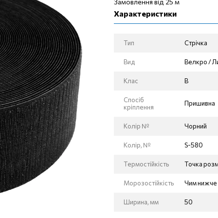
Замовлення від 25 м
Характеристики
Тип
Стрічка
Вид
Велкро / Л
Клас
В
Спосіб
Пришивна
кріплення
Колір №
Чорний
Колір, №
S-580
Термостійкість
Точка розм
Морозостійкість
Чим нижче 
Ширина, мм
50