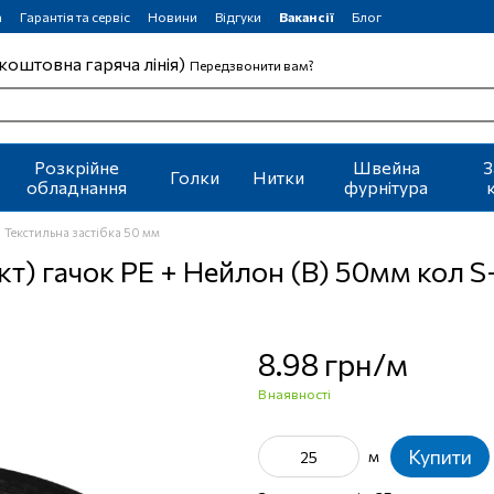
а
Гарантія та сервіс
Новини
Відгуки
Вакансії
Блог
коштовна гаряча лінія)
Передзвонити вам?
Розкрійне
Швейна
З
Голки
Нитки
обладнання
фурнітура
Текстильна застібка 50 мм
акт) гачок PE + Нейлон (B) 50мм кол 
8.98 грн/м
В наявності
Купити
м