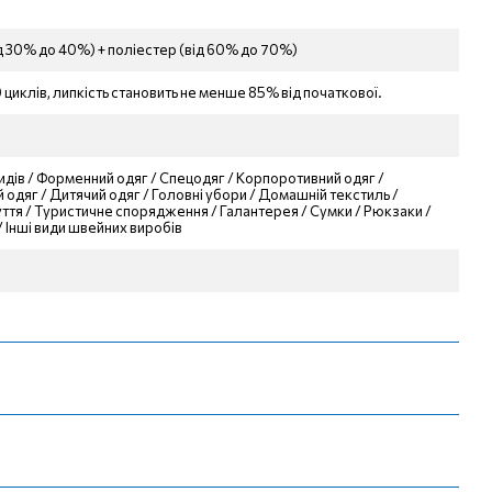
д 30% до 40%) + поліестер (від 60% до 70%)
 циклів, липкість становить не менше 85% від початкової.
видів / Форменний одяг / Спецодяг / Корпоротивний одяг /
 одяг / Дитячий одяг / Головні убори / Домашній текстиль /
уття / Туристичне спорядження / Галантерея / Сумки / Рюкзаки /
/ Інші види швейних виробів