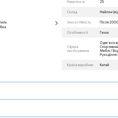
Намотка, м
25
Склад
Нейлон (ві
Зносостійкість
Після 2000
Особливості
Гачок
Одяг всіх 
Сфера
Спортивний
застосування
Меблі / Вз
Рукоділля 
Країна виробник
Китай