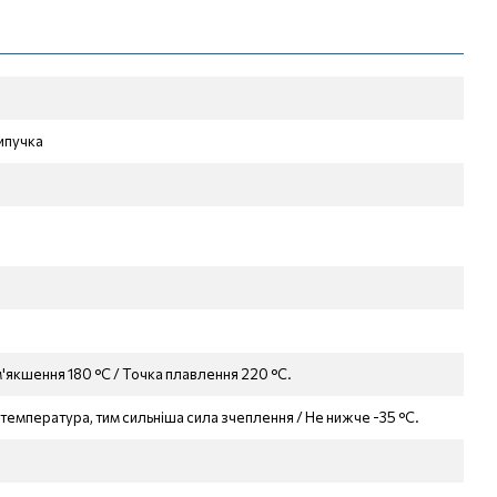
ипучка
'якшення 180 °C / Точка плавлення 220 °C.
температура, тим сильніша сила зчеплення / Не нижче -35 °C.