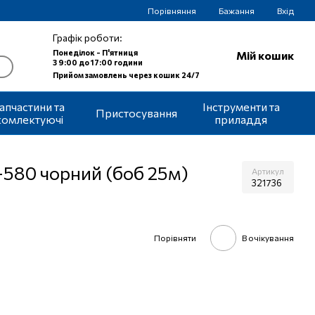
Порівняння
Бажання
Вхід
Графік роботи:
Понеділок - П'ятниця
Мій кошик
З 9:00 до 17:00 години
Прийом замовлень через кошик 24/7
апчастини та
Інструменти та
Пристосування
комлектуючі
приладдя
S-580 чорний (боб 25м)
Артикул
321736
Порівняти
В очікування