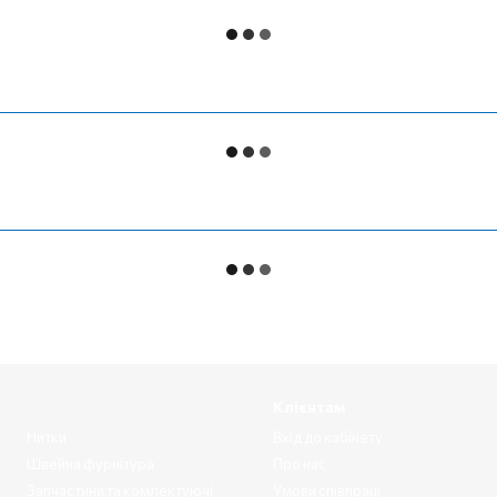
Клієнтам
Нитки
Вхід до кабінету
Швейна фурнітура
Про нас
Запчастини та комлектуючі
Умови співпраці