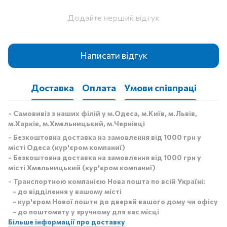
Додайте перший відгук
Написати відгук
Доставка
Оплата
Умови співпраці
- Самовивіз з наших філій у м.Одеса, м.Київ, м.Львів,
м.Харків, м.Хмельницький, м.Чернівці
- Безкоштовна доставка на замовлення від 1000 грн у
місті Одеса (кур'єром компаниї)
- Безкоштовна доставка на замовлення від 1000 грн у
місті Хмельницький (кур'єром компаниї)
- Транспортною компанією Нова пошта по всій Україні:
- до відділення у вашому місті
- кур'єром Нової пошти до дверей вашого дому чи офісу
- до поштомату у зручному для вас місці
Більше інформації про доставку