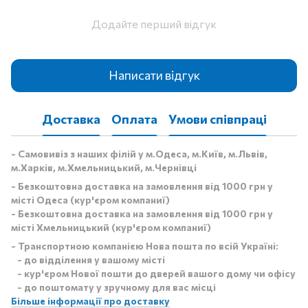
Додайте перший відгук
Написати відгук
Доставка
Оплата
Умови співпраці
- Самовивіз з наших філій у м.Одеса, м.Київ, м.Львів,
м.Харків, м.Хмельницький, м.Чернівці
- Безкоштовна доставка на замовлення від 1000 грн у
місті Одеса (кур'єром компаниї)
- Безкоштовна доставка на замовлення від 1000 грн у
місті Хмельницький (кур'єром компаниї)
- Транспортною компанією Нова пошта по всій Україні:
- до відділення у вашому місті
- кур'єром Нової пошти до дверей вашого дому чи офісу
- до поштомату у зручному для вас місці
Більше інформації про доставку