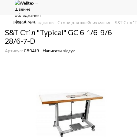
Швейне обладнання
Столи для швейних машин
S&T Стіл "
S&T Стіл "Typical" GC 6-1/6-9/6-
28/6-7-D
Артикул:
080419
Написати відгук