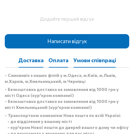
Додайте перший відгук
Написати відгук
Доставка
Оплата
Умови співпраці
- Самовивіз з наших філій у м.Одеса, м.Київ, м.Львів,
м.Харків, м.Хмельницький, м.Чернівці
- Безкоштовна доставка на замовлення від 1000 грн у
місті Одеса (кур'єром компаниї)
- Безкоштовна доставка на замовлення від 1000 грн у
місті Хмельницький (кур'єром компаниї)
- Транспортною компанією Нова пошта по всій Україні:
- до відділення у вашому місті
- кур'єром Нової пошти до дверей вашого дому чи офісу
- до поштомату у зручному для вас місці