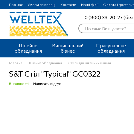
Перейти до основного контенту
Про нас
Умови співпраці
Контакти
Наші філії
Оплата і доставк
0 (800) 33-20-27 (без
Швейне
Вишивальний
Прасувальне
обладнання
бізнес
обладнання
Головна
Швейне обладнання
Столи для швейних машин
S&T Стіл "Typical" GC0322
В наявності
Написати відгук