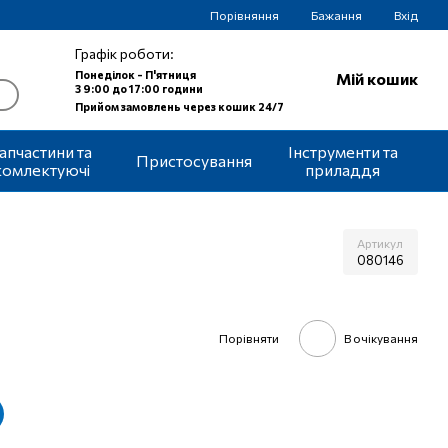
Порівняння
Бажання
Вхід
Графік роботи:
Понеділок - П'ятниця
Мій кошик
З 9:00 до 17:00 години
Прийом замовлень через кошик 24/7
апчастини та
Інструменти та
Пристосування
комлектуючі
приладдя
Артикул
080146
Порівняти
В очікування