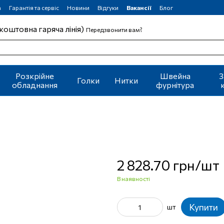
а
Гарантія та сервіс
Новини
Відгуки
Вакансії
Блог
коштовна гаряча лінія)
Передзвонити вам?
Розкрійне
Швейна
З
Голки
Нитки
обладнання
фурнітура
2 828.70 грн/шт
В наявності
Купити
шт