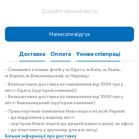
Додайте перший відгук
Написати відгук
Доставка
Оплата
Умови співпраці
- Самовивіз з наших філій у м.Одеса, м.Київ, м.Львів,
м.Харків, м.Хмельницький, м.Чернівці
- Безкоштовна доставка на замовлення від 1000 грн у
місті Одеса (кур'єром компаниї)
- Безкоштовна доставка на замовлення від 1000 грн у
місті Хмельницький (кур'єром компаниї)
- Транспортною компанією Нова пошта по всій Україні:
- до відділення у вашому місті
- кур'єром Нової пошти до дверей вашого дому чи офісу
- до поштомату у зручному для вас місці
Більше інформації про доставку