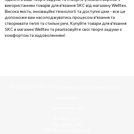
використанням товарів для в'язання SKC від магазину Welltex.
Висока якість, інноваційні технології та доступні ціни - все це
допоможе вам насолоджуватись процесом в'язання та
створювати теплі та стильні речі. Купуйте товари для в'язання
SKC в магазині Welltex та реалізовуйте свої творчі задуми з
комфортом та задоволенням!
0 (800) 33-20-27 (безкоштовна гаряча лінія)
Контакти
Повна версія сайту
© 2005—2026
Офіційний сайт
ТОВ “Веллтекс-Україна”