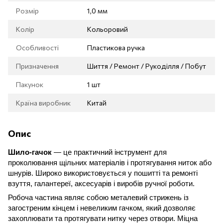
Розмір
1,0 мм
Колір
Кольоровий
Особливості
Пластикова ручка
Призначення
Шиття / Ремонт / Рукоділля / Побут
Пакунок
1 шт
Країна виробник
Китай
Опис
Шило-гачок
— це практичний інструмент для
проколювання щільних матеріалів і протягування ниток або
шнурів. Широко використовується у пошитті та ремонті
взуття, галантереї, аксесуарів і виробів ручної роботи.
Робоча частина являє собою металевий стрижень із
загостреним кінцем і невеликим гачком, який дозволяє
захоплювати та протягувати нитку через отвори. Міцна