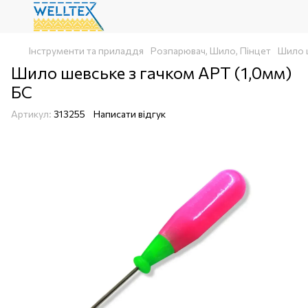
Інструменти та приладдя
Розпарювач, Шило, Пінцет
Шило ш
Шило шевське з гачком АРТ (1,0мм)
БС
Артикул:
313255
Написати відгук