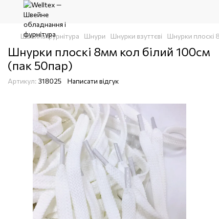
Швейна фурнітура
Шнури
Шнурки взуттєві
Шнурки плоскі 8
Шнурки плоскі 8мм кол білий 100см
(пак 50пар)
Артикул:
318025
Написати відгук