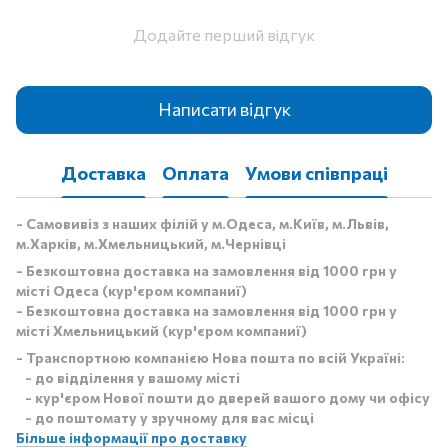
Додайте перший відгук
Написати відгук
Доставка
Оплата
Умови співпраці
- Самовивіз з наших філій у м.Одеса, м.Київ, м.Львів,
м.Харків, м.Хмельницький, м.Чернівці
- Безкоштовна доставка на замовлення від 1000 грн у
місті Одеса (кур'єром компаниї)
- Безкоштовна доставка на замовлення від 1000 грн у
місті Хмельницький (кур'єром компаниї)
- Транспортною компанією Нова пошта по всій Україні:
- до відділення у вашому місті
- кур'єром Нової пошти до дверей вашого дому чи офісу
- до поштомату у зручному для вас місці
Більше інформації про доставку