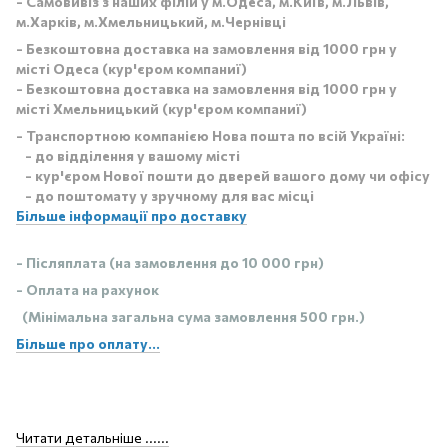
- Самовивіз з наших філій у м.Одеса, м.Київ, м.Львів,
м.Харків, м.Хмельницький, м.Чернівці
- Безкоштовна доставка на замовлення від 1000 грн у
місті Одеса (кур'єром компаниї)
- Безкоштовна доставка на замовлення від 1000 грн у
місті Хмельницький (кур'єром компаниї)
- Транспортною компанією Нова пошта по всій Україні:
- до відділення у вашому місті
- кур'єром Нової пошти до дверей вашого дому чи офісу
- до поштомату у зручному для вас місці
Більше інформації про доставку
- Післяплата (на замовлення до 10 000 грн)
- Оплата на рахунок
(Мінімальна загальна сума замовлення 500 грн.)
Більше про оплату...
Читати детальніше ......