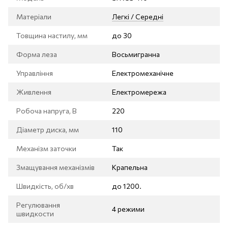
Матеріали
Легкі / Середні
Товщина настилу, мм
до 30
Форма леза
Восьмигранна
Управління
Електромеханічне
Живлення
Електромережа
Робоча напруга, В
220
Діаметр диска, мм
110
Механізм заточки
Так
Змащування механізмів
Крапельна
Швидкість, об/хв
до 1200.
Регулювання
4 режими
швидкости