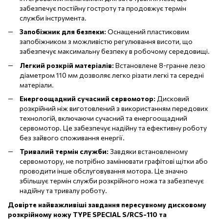
забезпечує постійну гостроту та продовжує термін
служби інструмента.
Запобіжник для безпеки:
Оснащений пластиковим
запобіжником з можливістю регулювання висоти, що
забезпечує максимальну безпеку в робочому середовищі.
Легкий розкрій матеріалів:
Встановлене 8-гранне лезо
діаметром 110 мм дозволяє легко різати легкі та середні
матеріали.
Енергоощадний сучасний сервомотор:
Дисковий
розкрійний ніж виготовлений з використанням передових
технологій, включаючи сучасний та енергоощадний
сервомотор. Це забезпечує надійну та ефективну роботу
без зайвого споживання енергії.
Тривалий термін служби:
Завдяки встановленому
сервомотору, не потрібно замінювати графітові щітки або
проводити інше обслуговування мотора. Це значно
збільшує термін служби розкрійного ножа та забезпечує
надійну та тривалу роботу.
Довірте найважливіші завдання пересувному дисковому
розкрійному ножу TYPE SPECIAL S/RCS-110 та