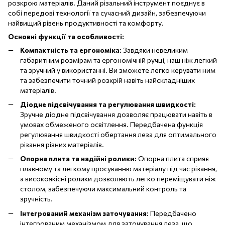
розкрою матеріалів. Даний різальний інструмент поєднує в
собі передові технології та сучасний дизайн, забезпечуючи
найвищий рівень продуктивності та комфорту.
Основні функції та особливості:
Компактність та ергономіка:
Завдяки невеликим
габаритним розмірам та ергономічній ручці, наш ніж легкий
та зручний у використанні. Ви зможете легко керувати ним
та забезпечити точний розкрій навіть найскладніших
матеріалів.
Діодне підсвічування та регулювання швидкості:
Зручне діодне підсвічування дозволяє працювати навіть в
умовах обмеженого освітлення. Передбачена функція
регулювання швидкості обертання леза для оптимального
різання різних матеріалів.
Опорна плита та надійні ролики:
Опорна плита сприяє
плавному та легкому просуванню матеріалу під час різання,
а високоякісні ролики дозволяють легко переміщувати ніж
столом, забезпечуючи максимальний контроль та
зручність.
Інтегрований механізм заточування:
Передбачено
інтегрованим механізмом для заточування леза, що