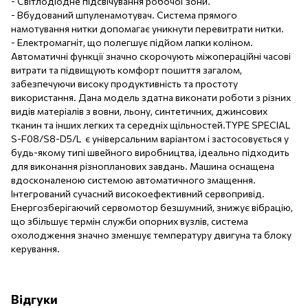
- Світлодіодне підсвічування робочої зони.
- Вбудований шпуленамотувач. Система прямого
намотування нитки допомагає уникнути перевитрати нитки.
- Електромагніт, що полегшує підйом лапки коліном.
Автоматичні функції значно скорочують міжопераційні часові
витрати та підвищують комфорт пошиття загалом,
забезпечуючи високу продуктивність та простоту
використання. Дана модель здатна виконати роботи з різних
видів матеріалів з вовни, льону, синтетичних, джинсових
тканин та інших легких та середніх щільностей.TYPE SPECIAL
S-F08/S8-D5/L є універсальним варіантом і застосовується у
будь-якому типі швейного виробництва, ідеально підходить
для виконання різнопланових завдань. Машина оснащена
вдосконаленою системою автоматичного змащення.
Інтегрований сучасний високоефективний сервопривід.
Енергозберігаючий сервомотор безшумний, знижує вібрацію,
що збільшує термін служби опорних вузлів, система
охолодження значно зменшує температуру двигуна та блоку
керування.
Відгуки