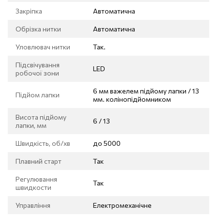
Закріпка
Автоматична
Обрізка нитки
Автоматична
Уловлювач нитки
Так.
Підсвічування
LED
робочої зони
6 мм важелем підйому лапки / 13
Підйом лапки
мм. колінопідйомником
Висота підйому
6 / 13
лапки, мм
Швидкість, об/хв
до 5000
Плавний старт
Так
Регулювання
Так
швидкости
Управління
Електромеханічне