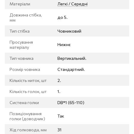
Матеріали
Легкі / Середні
Довжина стібка,
до 5.
мм
Тип стібка
Човниковий
Просування
Нижнє
матеріалу
Тип човника
Вертикальний.
Розмір човника
Стандартний.
Кількість ниток, шт
2.
Кількість голок, шт
1.
Система голки
DB*1 (65-110)
Позиціонування
Так
голки (доводчик)
Хід голковода, мм
31