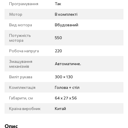
Програмування
Так
Мотор
В комплекті
Вид мотора
Вбудований
Потужність
550
мотора
Робоча напруга
220
Змащування
Автоматичне.
механізмів
Виліт рукава
300 × 130
Комплектація
Голова + стіл
Габарити, см
64 х 27 х 56
Країна виробник
Китай
Опис