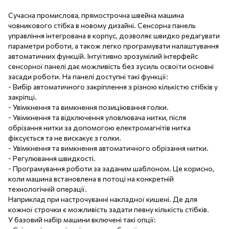
Сучасна промислова, прямострочна швейна машина
човникового стібка в новому дизайні. Сенсорна панель
управління інтегрована в корпус, дозволяє швидко редагувати
параметри роботи, а також легко програмувати налаштування
автоматичних функцій. Інтуїтивно зрозумілий інтерфейс
сенсорної панелі дає можливість без зусиль освоїти основні
засади роботи. На панелі доступні такі функції:
- Вибір автоматичного закріплення з різною кількістю стібків у
закріпці.
- Увімкнення та вимкнення позиціювання голки.
- Увімкнення та відключення уловлювача нитки, після
обрізання нитки за допомогою електромагнітів нитка
фіксується та не вискакує з голки.
- Увімкнення та вимкнення автоматичного обрізання нитки.
- Регулювання швидкості.
- Програмування роботи за заданим шаблоном. Це корисно,
коли машина встановлена ​​в потоці на конкретній
технологічній операції.
Наприклад при настрочуванні накладної кишені. Де для
кожної строчки є можливість задати певну кількість стібків.
У базовий набір машини включені такі опції: