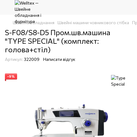
Швейне обладнання
Швейні машини човникового стібка
Пр
S-F08/S8-D5 Пром.шв.машина
"TYPE SPECIAL" (комплект:
голова+стіл)
Артикул:
322009
Написати відгук
−9%