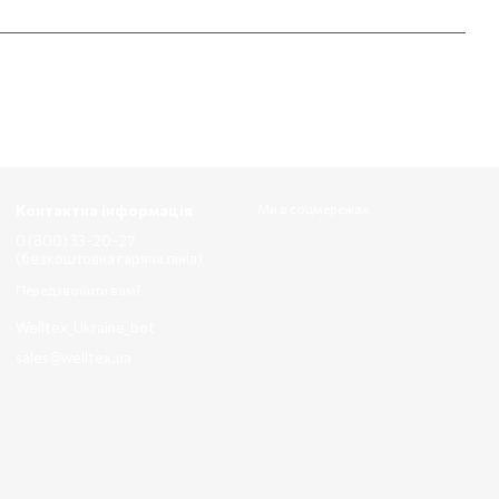
Контактна інформація
Ми в соцмережах
0 (800) 33-20-27
(безкоштовна гаряча лінія)
Передзвонити вам?
Welltex_Ukraine_bot
sales@welltex.ua