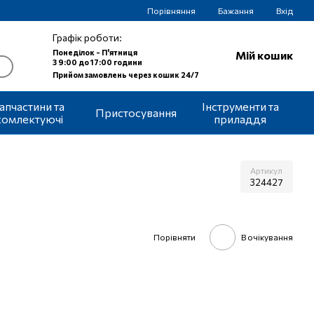
Порівняння
Бажання
Вхід
Графік роботи:
Понеділок - П'ятниця
Мій кошик
З 9:00 до 17:00 години
Прийом замовлень через кошик 24/7
апчастини та
Інструменти та
Пристосування
комлектуючі
приладдя
Артикул
324427
Порівняти
В очікування