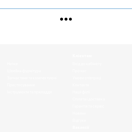
Клієнтам
Нитки
Вхід до кабінету
Швейна фурнітура
Про нас
Запчастини та комлектуючі
Умови співпраці
Пристосування
Контакти
Інструменти та приладдя
Наші філії
Оплата і доставка
Гарантія та сервіс
Новини
Відгуки
Вакансії