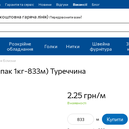
а
Гарантія та сервіс
Новини
Відгуки
Вакансії
Блог
коштовна гаряча лінія)
Передзвонити вам?
Розкрійне
Швейна
З
Голки
Нитки
обладнання
фурнітура
ля білизни
(пак 1кг-833м) Туреччина
2.25 грн/м
В наявності
Купити
м