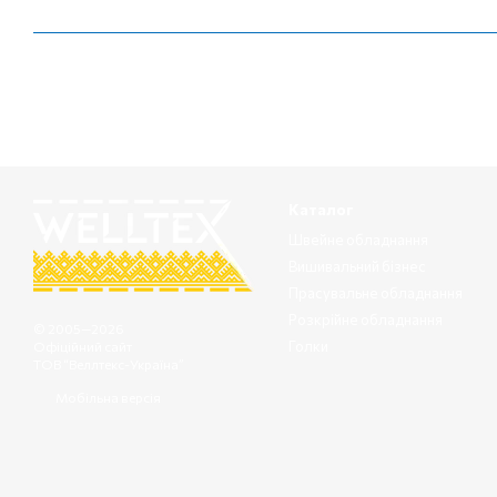
Каталог
Швейне обладнання
Вишивальний бізнес
Прасувальне обладнання
Розкрійне обладнання
© 2005—2026
Голки
Офіційний сайт
ТОВ “Веллтекс-Україна”
Мобільна версія