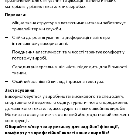
призначений для стягування та фіксації тканини й інших
матеріалів у різних текстильних виробах.
Переваги:
Міцна ткана структура з латексними нитками забезпечує
тривалий термін служби.
Стійка до розтягування та деформації навіть при
інтенсивному використанні.
Поєднання еластичності та м’якості гарантує комфорт у
готовому виробі.
Середня універсальна щільність підходить для більшості
тканин.
Охайний зовнішній вигляд і приємна текстура.
Застосування:
Використовується у виробництві військового та спецодягу,
спортивного й верхнього одягу, туристичного спорядження,
домашнього текстилю, аксесуарів та інших швейних виробів.
Може застосовуватись як основний або додатковий елемент
конструкції.
Обирайте м’яку ткану резинку для надійної фіксації,
комфорту та професійної якості ваших виробів!