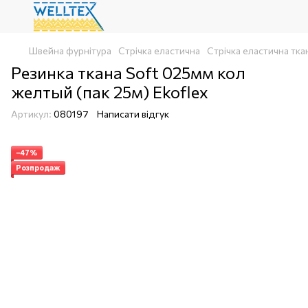
Швейна фурнітура
Стрічка еластична
Стрічка еластична тка
Резинка ткана Soft 025мм кол
желтый (пак 25м) Ekoflex
Артикул:
080197
Написати відгук
−47%
Розпродаж