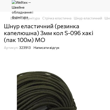
Швейна фурнітура
Стрічка еластична
Шнур еластичний
Шну
Шнур еластичний (резинка
капелюшна) 3мм кол S-096 хакі
(пак 100м) МО
Артикул:
323913
Написати відгук