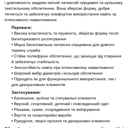
і довговічність завдяки якісній латексній серцевині та щільному
текстильному обплетенню. Вона зберігає форму, добре
тягнеться та забезпечує комфортне використання навіть за
інтенсивного навантаження.
Переваги:
• Висока еластичність та пружність, зберігає форму після
багаторазового розтягування
• Міцна багатожильна латексна серцевина для довгого
терміну служби
• Стійке поліефірне обплетення, що захищає від стирання
й забезпечує стабільність
• Зносостійкість навіть при інтенсивному навантаженні
• Широкий вибір діаметрів і кольорів обплетення
• Підходить як для функціонального використання, так і
для декоративних елементів
Застосування:
• Капюшони, куліски та стягувальні елементи
• Верхній, спортивний, дитячий і повсякденний одяг
• Рюкзаки, сумки, спорядження та екіпірування
• Взуття та галантерейні вироби
• Рукоділля, творчі проєкти та декоративні елементи