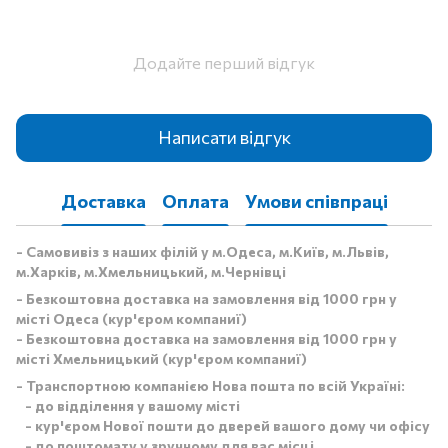
Додайте перший відгук
Написати відгук
Доставка
Оплата
Умови співпраці
- Самовивіз з наших філій у м.Одеса, м.Київ, м.Львів,
м.Харків, м.Хмельницький, м.Чернівці
- Безкоштовна доставка на замовлення від 1000 грн у
місті Одеса (кур'єром компаниї)
- Безкоштовна доставка на замовлення від 1000 грн у
місті Хмельницький (кур'єром компаниї)
- Транспортною компанією Нова пошта по всій Україні:
- до відділення у вашому місті
- кур'єром Нової пошти до дверей вашого дому чи офісу
- до поштомату у зручному для вас місці