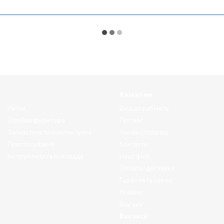
Клієнтам
Нитки
Вхід до кабінету
Швейна фурнітура
Про нас
Запчастини та комлектуючі
Умови співпраці
Пристосування
Контакти
Інструменти та приладдя
Наші філії
Оплата і доставка
Гарантія та сервіс
Новини
Відгуки
Вакансії