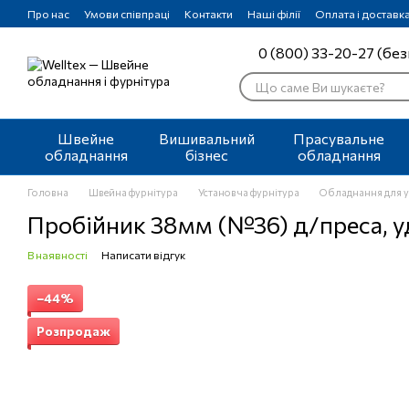
Перейти до основного контенту
Про нас
Умови співпраці
Контакти
Наші філії
Оплата і доставк
0 (800) 33-20-27 (без
Швейне
Вишивальний
Прасувальне
обладнання
бізнес
обладнання
Головна
Швейна фурнітура
Установча фурнітура
Обладнання для у
Пробійник 38мм (№36) д/преса, у
В наявності
Написати відгук
−44%
Розпродаж