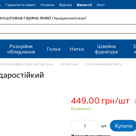
а
Гарантія та сервіс
Новини
Відгуки
Вакансії
Блог
коштовна гаряча лінія)
Передзвонити вам?
Розкрійне
Швейна
З
Голки
Нитки
обладнання
фурнітура
становки фурнітури, запчастини
Запчастини
Пробійники для преса
даростійкий
449.00 грн/шт
В наявності
Купити
шт
Характеристики