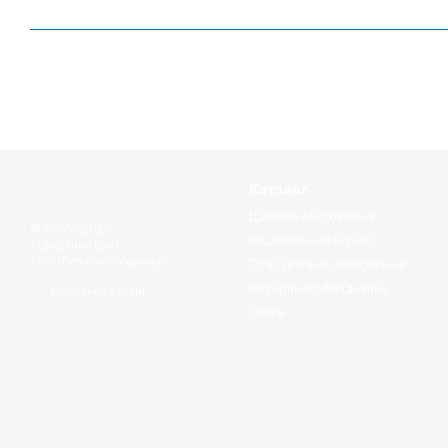
Каталог
Швейне обладнання
© 2005—2026
Вишивальний бізнес
Офіційний сайт
ТОВ “Веллтекс-Україна”
Прасувальне обладнання
Розкрійне обладнання
Мобільна версія
Голки