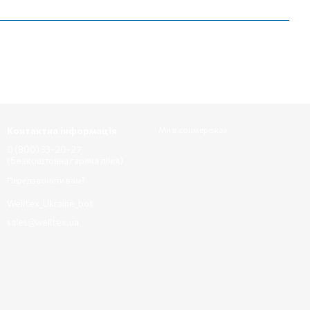
Контактна інформація
Ми в соцмережах
0 (800) 33-20-27
(безкоштовна гаряча лінія)
Передзвонити вам?
Welltex_Ukraine_bot
sales@welltex.ua