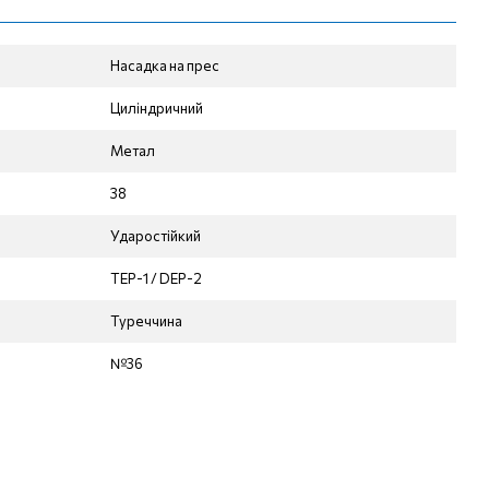
Насадка на прес
Циліндричний
Метал
38
Ударостійкий
TEP-1 / DЕР-2
Туреччина
№36