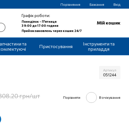
Порівняння
Бажання
Вхід
Графік роботи:
Понеділок - П'ятниця
Мій кошик
З 9:00 до 17:00 години
Прийом замовлень через кошик 24/7
апчастини та
Інструменти та
Пристосування
комлектуючі
приладдя
Артикул
051244
808.20 грн/шт
Порівняти
В очікування