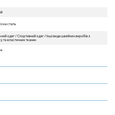
ий
існа сталь
ний одяг / Спортивний одяг / Інші види швейних виробів з
у та еластичних тканин
на