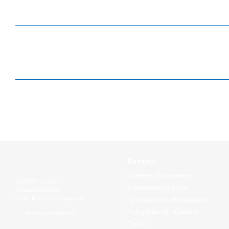
Каталог
Швейне обладнання
© 2005—2026
Вишивальний бізнес
Офіційний сайт
ТОВ “Веллтекс-Україна”
Прасувальне обладнання
Розкрійне обладнання
Мобільна версія
Голки