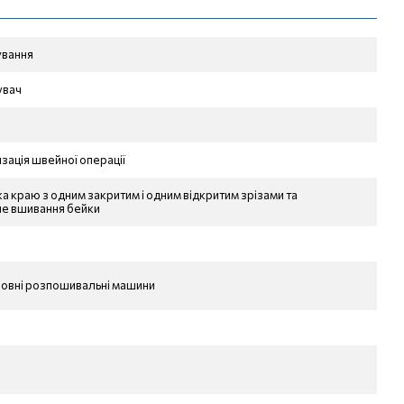
ування
увач
зація швейної операції
а краю з одним закритим і одним відкритим зрізами та
е вшивання бейки
овні розпошивальні машини