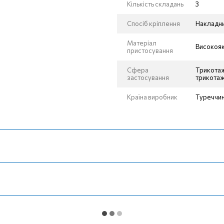
Кількість складань
3
Спосіб кріплення
Накладн
Матеріал
Високояк
пристосування
Сфера
Трикотаж
застосування
трикотаж
Країна виробник
Туреччи