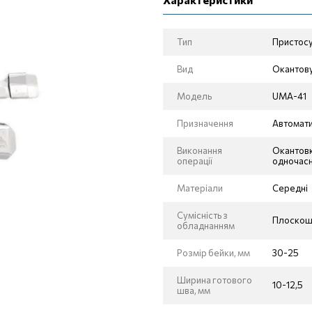
Тип
Пристос
Вид
Окантов
Модель
UMA-41
Призначення
Автомати
Виконання
Окантовк
операції
одночасн
Матеріали
Середні
Сумісність з
Плоскош
обладнанням
Розмір бейки, мм
30-25
Ширина готового
10-12,5
шва, мм