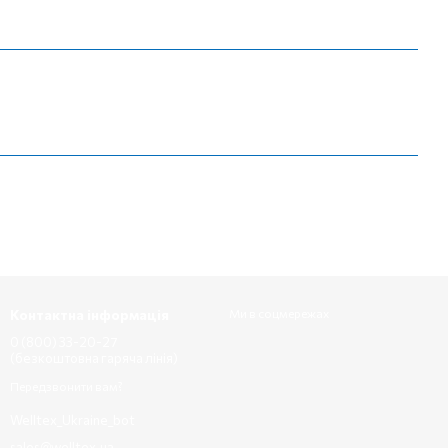
Контактна інформація
Ми в соцмережах
0 (800) 33-20-27
(безкоштовна гаряча лінія)
Передзвонити вам?
Welltex_Ukraine_bot
sales@welltex.ua