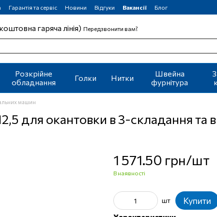
а
Гарантія та сервіс
Новини
Відгуки
Вакансії
Блог
коштовна гаряча лінія)
Передзвонити вам?
Розкрійне
Швейна
З
Голки
Нитки
обладнання
фурнітура
вальних машин
2,5 для окантовки в 3-складання та 
1 571.50 грн/шт
В наявності
Купити
шт
Характеристики