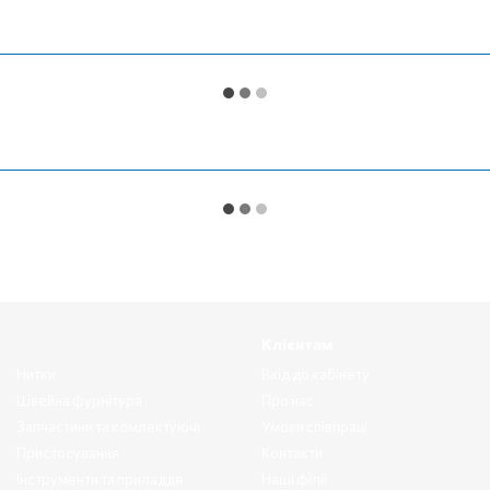
Клієнтам
Нитки
Вхід до кабінету
Швейна фурнітура
Про нас
Запчастини та комлектуючі
Умови співпраці
Пристосування
Контакти
Інструменти та приладдя
Наші філії