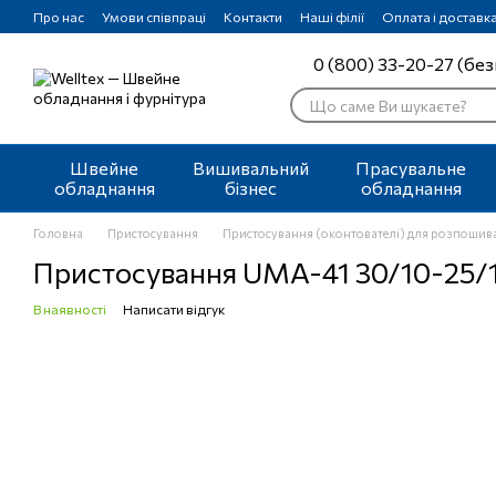
Перейти до основного контенту
Про нас
Умови співпраці
Контакти
Наші філії
Оплата і доставк
0 (800) 33-20-27 (без
Швейне
Вишивальний
Прасувальне
обладнання
бізнес
обладнання
Головна
Пристосування
Пристосування (оконтователі) для розпоши
Пристосування UMA-41 30/10-25/1
В наявності
Написати відгук