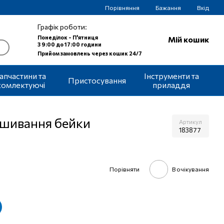
Порівняння
Бажання
Вхід
Графік роботи:
Понеділок - П'ятниця
Мій кошик
З 9:00 до 17:00 години
Прийом замовлень через кошик 24/7
апчастини та
Інструменти та
Пристосування
комлектуючі
приладдя
вшивання бейки
Артикул
183877
Порівняти
В очікування