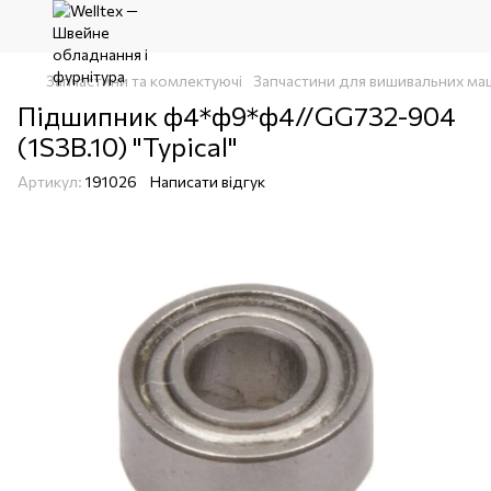
Запчастини та комлектуючі
Запчастини для вишивальних ма
Підшипник ф4*ф9*ф4//GG732-904
(1S3B.10) "Typical"
Артикул:
191026
Написати відгук