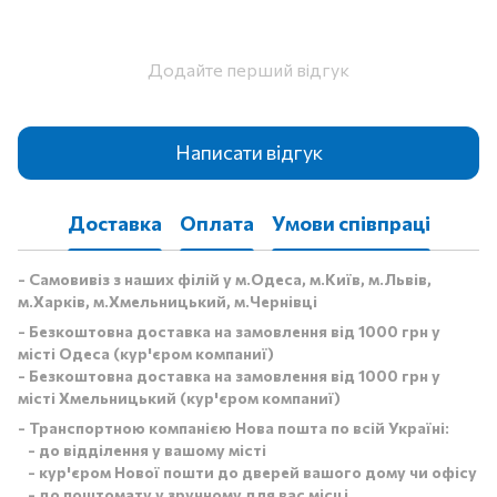
Додайте перший відгук
Написати відгук
Доставка
Оплата
Умови співпраці
- Самовивіз з наших філій у м.Одеса, м.Київ, м.Львів,
м.Харків, м.Хмельницький, м.Чернівці
- Безкоштовна доставка на замовлення від 1000 грн у
місті Одеса (кур'єром компаниї)
- Безкоштовна доставка на замовлення від 1000 грн у
місті Хмельницький (кур'єром компаниї)
- Транспортною компанією Нова пошта по всій Україні:
- до відділення у вашому місті
- кур'єром Нової пошти до дверей вашого дому чи офісу
- до поштомату у зручному для вас місці